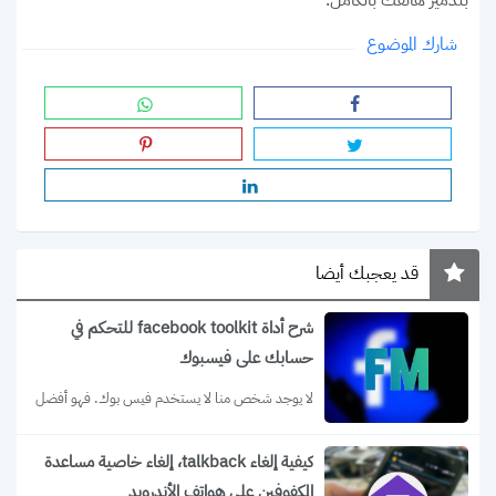
بتدمير هاتفك بالكامل.
شارك الموضوع
قد يعجبك أيضا
شرح أداة facebook toolkit للتحكم في
حسابك على فيسبوك
لا يوجد شخص منا لا يستخدم فيس بوك. فهو أفضل 
وأشهر منصة تواصل اجتماعي...
كيفية إلغاء talkback، إلغاء خاصية مساعدة
المكفوفين على هواتف الأندرويد