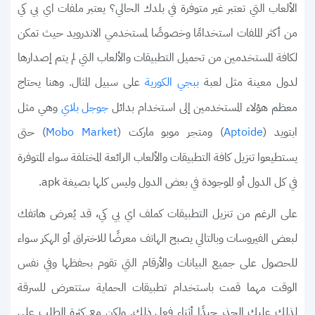
الألعاب التي تعتبر غير متوفرة في بلدك الحالي؟ يعتبر ملفات اي بي كي
من أكثر الملفات استخدامًا وخصوصًا لمستخدمي الاندرويد حيث تمكن
لكافة المستخدمين من تحميل التطبيقات والألعاب التي لم يتم إصدارها
لدول معينة مثل لعبة
على سبيل المثال. وهنا يحتاج
ببجي الكورية
معظم هؤلاء المستخدمين إلى استخدام بدائل
وهي مثل
جوجل بلاي
ابتويد (
) ومتجر موبو ماركت (
) حتى
Mobo Market
Aptoide
يستطيعوا تنزيل كافة التطبيقات والألعاب الرائعة المختلفة سواء المتوفرة
في كل الدول أو الموجودة في بعض الدول وليس كلها بصيغة apk.
على الرغم من تنزيل التطبيقات كملف اي بي كي، قد يُعرض هاتفك
لبعض الفيروسات وبالتالي يصبح الهاتف معرضًا للاختراق أو الهكر سواء
للحصول على جميع البيانات والأرقام التي تقوم بحفظها وفي نفس
الوقت مهما قمت باستخدام تطبيقات الحماية ستتعرض للسرقة
لذلك عليك الحذر جيدًا أثناء فعل ذلك. ولكن مع كثرة الطلب على