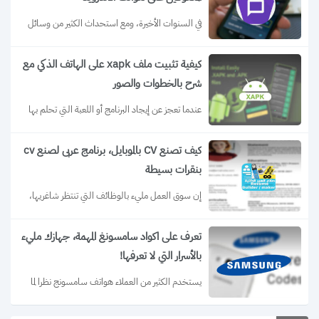
في السنوات الأخيرة، ومع استحداث الكثير من وسائل 
التكنولوجيا، تم ظهور خاصية التوك باك...
كيفية تثبيت ملف xapk على الهاتف الذكي مع
شرح بالخطوات والصور
عندما تعجز عن إيجاد البرنامج أو اللعبة التي تحلم بها 
على بلاي ستور في...
كيف تصنع CV بالموبايل، برنامج عربى لصنع cv
بنقرات بسيطة
إن سوق العمل مليء بالوظائف التي تنتظر شاغريها، 
وبالطبع طالما دخلت هنا لتقرأ سطور...
تعرف على اكواد سامسونغ المهمة، جهازك مليء
بالأسرار التي لا تعرفها!
يستخدم الكثير من العملاء هواتف سامسونج نظرا لما 
تقدمه من قيمة حقيقة مقابل أسعارها....