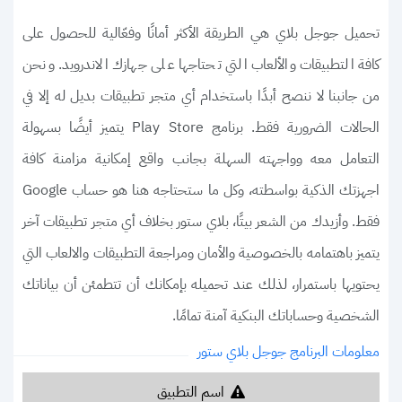
تحميل جوجل بلاي هي الطريقة الأكثر أمانًا وفعّالية للحصول على
كافة التطبيقات والألعاب التي تحتاجها على جهازك الاندرويد. ونحن
من جانبنا لا ننصح أبدًا باستخدام أي متجر تطبيقات بديل له إلا في
الحالات الضرورية فقط. برنامج Play Store يتميز أيضًا بسهولة
التعامل معه وواجهته السهلة بجانب واقع إمكانية مزامنة كافة
اجهزتك الذكية بواسطته، وكل ما ستحتاجه هنا هو حساب Google
فقط. وأزيدك من الشعر بيتًا، بلاي ستور بخلاف أي متجر تطبيقات آخر
يتميز باهتمامه بالخصوصية والأمان ومراجعة التطبيقات والالعاب التي
يحتويها باستمرار، لذلك عند تحميله بإمكانك أن تتطمئن أن بياناتك
الشخصية وحساباتك البنكية آمنة تمامًا.
معلومات البرنامج جوجل بلاي ستور
اسم التطبيق