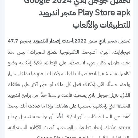
تحميل جوجل بلاي 2024 Google
Play Store apk متجر اندرويد
للتطبيقات والألعاب
تحميل متجر بلاي ستور 2022بأحدث إصدار للاندرويد بحجم 47.7
. اليوم، أصبحت التكنولوجيا تصنع المعجزات! ليس منذ
ميجابايت
وقت طويل، وكان شيء لا يصدّق على الإطلاق فكرة إمكانية وضع
كاميرا، مستشعر لمتابعة ضربات القلب، وكذلك لعبةٍ ما بداخل جهاز
واحد. حسنًا، الآن يُمكنك فعل كل ذلك أو حتى أكثر على هاتفك
الذكي. تنزيل جوجل بلاي يمنحك قاعدة واسعة جدًا من برامج اندرويد
المختلفة التي بإمكانهم تحميلها على هاتفك. وإذا ما صادف أنك تبحث
فقط عن التسلية، فأحب أن أذكرك أيضًا أن بواسطة تحميل play
store يُمكنك إيجاد تطبيقات الموسيقى، أحدث الأفلام السينمائية،