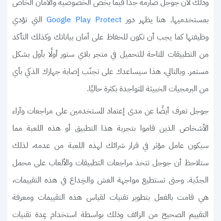
وذلك لأن جوجل صارمة جدًا فيما يخص الخصوصية والأمان الخاص
بمستخدميها. هنا يظهر دور
التي تؤدي
Google Play Protect
وظيفتها كما يجب أن تكون للحفاظ على أمان بياناتك وكذلك التأكد
من التطبيقات المتاحة للتحميل في متجر بلاي ستور أولًا بأول بشكل
مستمر. وبالتالي، هذا سيساعدك على تجنّب إصابة جهازك الذكي بأي
من البرمجيات الخبيثة المتواجدة بكثرة حاليًا.
جوجل تعرف أيضًا عن مدى إعتماد المستخدمين على مراجعات وآراء
الأشخاص الذين قاموا بتجربة هذا التطبيق أو هذه اللعبة مما
سيكون عامل مؤثر في قرار شرائك لهذه اللعبة من عدمه، لذلك
ستلاحظ أن جوجل تتخذ مراجعات التطبيقات والألعاب على محمل
الجدّية. وحتى تستطيع مواجهة الغش والخِداع في هذه التقييمات،
هي قامت بالفعل بتطوير تقنيات لقياس هذه التقييمات ومعرفة
التقييم الصحيح من الزائف وذلك بواسطة استخدام عِدة تقنيات