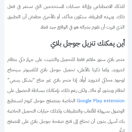
للذكاء الاصطناعي وإزالة حسابات المستخدمين التي تستمر في فعل
ذلك. وبهذه الطريقة، ستكون متأكد، أو بالأحرى مطمئن أن التطبيق
الذي قررت أن تقوم بشرائه هو في الواقع جيد فعلا.
أين يمكنك تنزيل جوجل بلاي
متجر بلاي ستور ملائم فقط للتحميل والتثبيت على جهاز ذكي بنظام
اندرويد. وكما ذكرنا بالأعلى، تحميل جوجل بلاي للكمبيوتر سيحتاج
لوجود محاكي اندرويد أولًا، إذا متجر بلاي غير متاح “بشكل رسمي”
لنظام ويندوز، أو ماك. ولكن رغم ذلك، بإمكانك ببساطة الحصول على
الخاصة بمتصفح جوجل كروم لتستطيع
Google Play extension
الوصول بسهولة للألعاب والتطبيقات وكذلك خيارات التحميل الخاصة
بك أسهل بدون أن تحتاج إلى فتح صفحة جوجل بلاي على المتصفح
أولًا.