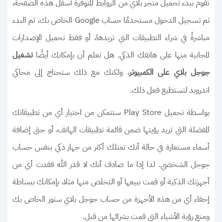
تقوم ببدء تحميل متجر بلاي من الروابط المتوفرة أسفل هذه الصفحة،
ثم تسجيل الدخول مستخدمًا حساب Google الخاص بك، ثم البدء
مباشرةً في شراء التطبيقات التي تريدها، أو فقط تحميل الإصدارات
المجانية منها على هاتفك الذكي. هل تعلم أن بإمكانك أيضًا
تشغيل
، ولكنك مع ذلك ستحتاج إلى محاكي
جوجل بلاي على الكمبيوتر
اندرويد لتستطيع فعل ذلك.
بواسطة تحميل Play Store ستتمكن من اختيار أي من تطبيقاتك
المفضلة التي تريد رؤيتها ضمن قائمة تطبيقات الهاتف، أو حتى إضافة
أسماء مستعارة في حالة أنك تمتلك أكثر من جهاز ذكي بنفس حساب
جوجل الشخصي. لذا إذا ما صادف أنك لا قدر الله فقدت أي من
أجهزتك الذكية أو قمت ببيعها أو التخلص منها مثلا، بإمكانك ببساطة
إخفاء أي من هذه الأجهزة من حساب جوجل بلاي ستور الخاص بك
ومنع رؤية الأشياء التي قمت بشرائها من قبل.