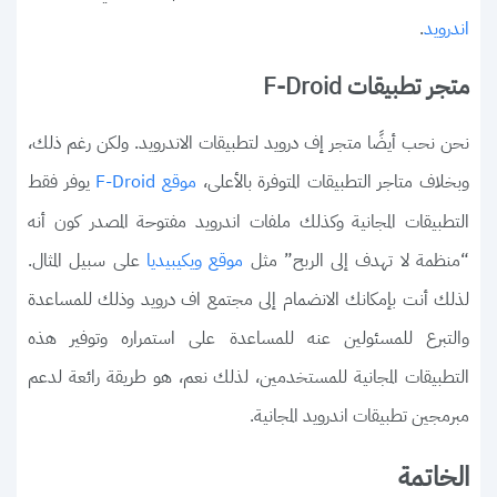
.
اندرويد
متجر تطبيقات F-Droid
نحن نحب أيضًا متجر إف درويد لتطبيقات الاندرويد. ولكن رغم ذلك،
وبخلاف متاجر التطبيقات المتوفرة بالأعلى،
يوفر فقط
موقع F-Droid
التطبيقات المجانية وكذلك ملفات اندرويد مفتوحة المصدر كون أنه
“منظمة لا تهدف إلى الربح” مثل
على سبيل المثال.
موقع ويكيبيديا
لذلك أنت بإمكانك الانضمام إلى مجتمع اف درويد وذلك للمساعدة
والتبرع للمسئولين عنه للمساعدة على استمراره وتوفير هذه
التطبيقات المجانية للمستخدمين، لذلك نعم، هو طريقة رائعة لدعم
مبرمجين تطبيقات اندرويد المجانية.
الخاتمة