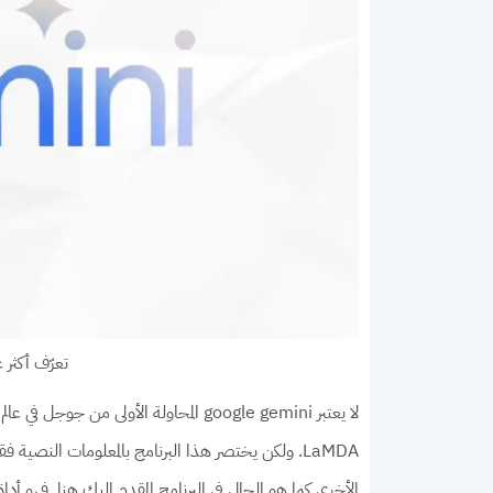
تعرّف أكثر على برن
لا يعتبر google gemini المحاولة الأولى 
LaMDA. ولكن يختصر هذا البرنامج بالمعلومات النصية
الأخرى كما هو الحال في البرنامج المقدم إليك هنا. فهو أ