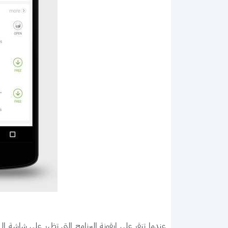
عندما تنقر على ايقونة البرنامج التي تظهر على شاشة ا