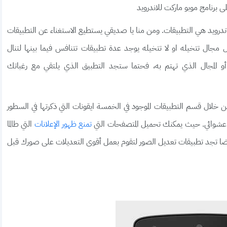
ى برنامج موبو ماركت للاندرويد
اندرويد هي التطبيقات. ومن منا يا صديقي يستطيع الاستغناء عن التطبيقات
ل مجال تتخيله او لا تتخيله يوجد عدة تطبيقات تتنافس فيما بينها لتنال
و المجال الذي تهتم به، فحتما ستجد التطبيق الذي يلتقي مع رغباتك
mobo التطبيقات الهامة من خلال قسم التطبيقات الموجود في الخمسة ايقونات التي ذكرتها في السطور
 عشوائي. حيث يمكنك تحميل المتصفحات التي
التي طالما
تمنع ظهور الإعلانات
ضا تجد تطبيقات تعديل الصور لتقوم بعمل أقوى التعديلات على صورك قبل