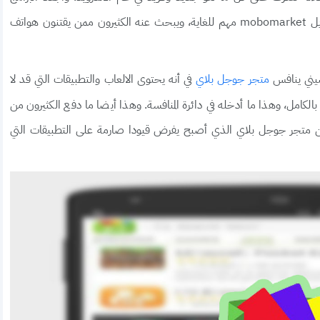
والالعاب التي تغزو هذا العالم كل يوم. وهذا ما جعل تنزيل mobomarket مهم للغاية، ويبحث عنه الكثيرون ممن يقتنون هواتف
صيني ينافس
في أنه يحتوى الالعاب والتطبيقات التي قد لا
متجر جوجل بلاي
بالكامل، وهذا ما أدخله في دائرة المنافسة. وهذا أيضا ما دفع الكثيرون من
ا من متجر جوجل بلاي الذي أصبح يفرض قيودا صارمة على التطبيقات التي