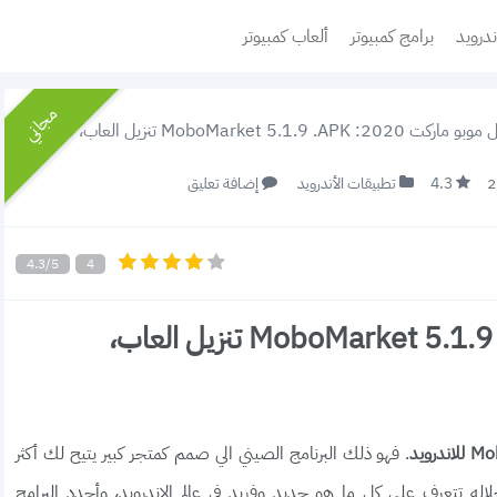
ندرويد
برامج كمبيوتر
ألعاب كمبيوتر
مجاني
: MoboMarket 5.1.9 .APK تنزيل العاب، تطبيقات اندرويد APK
4.3
تطبيقات الأندرويد
إضافة تعليق
4.3/5
4
تحميل موبو ماركت 2020: MoboMarket 5.1.9 .APK تنزيل العاب،
. فهو ذلك البرنامج الصيني الي صمم كمتجر كبير يتيح لك أكثر
اله تتعرف على كل ما هو جديد وفريد في عالم الاندرويد، وأجدد البرامج