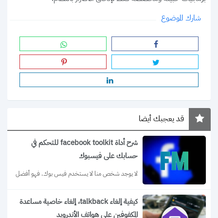
شارك الموضوع
قد يعجبك أيضا
شرح أداة facebook toolkit للتحكم في
حسابك على فيسبوك
لا يوجد شخص منا لا يستخدم فيس بوك. فهو أفضل 
وأشهر منصة تواصل اجتماعي...
كيفية إلغاء talkback، إلغاء خاصية مساعدة
المكفوفين على هواتف الأندرويد