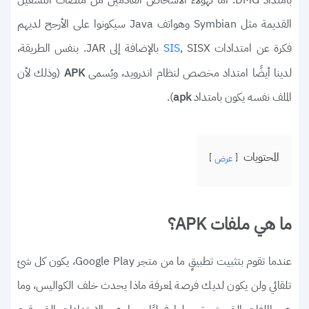
بامتداد DMG. أما لهؤلاء الأشخاص القادمين من منصّات التشغيل
القديمة مثل Symbian وهواتف Java سيكونوا على الأرجح لديهم
فكرة عن امتدادات
, SISX بالإضافة إلى JAR. بنفس الطريقة،
SIS
لدينا أيضًا امتداد مخصص لنظام اندرويد، ويُسمى
(وذلك لأن
APK
الملف نفسه يكون بامتداد
).
apk
المحتويات
عرض
ما هي ملفات APK؟
عندما تقوم بتثبيت تطبيقٍ ما من متجر Google Play، يكون كل شئ
تلقائي ولن يكون لديك فرصة لمعرفة ماذا يحدث خلف الكواليس، وما