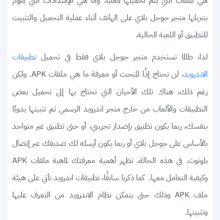
هي الملفات التي يتم تحميلها فعليًا، وما هي الإمتدادات التي يقوم
بتنزيلها متجر جوجل بلاي على الهاتف أثناء عملية التحميل والتثبيت
للتطبيق أو اللعبة الحالية.
لذا، طالما تستخدم متجر جوجل بلاي فقط في تحميل
تطبيقات
، لن تحتاج إذًا للبحث أو معرفة ما هي ملفات APK. ولكن
الاندرويد
رغم ذلك، هناك تلك الأحيان التي تحتاج بها إلى تحميل بعض
التطبيقات والألعاب من خارج متجر اندرويد الرسمي ثم تثبيتها يدويًا
بنفسك، ربما يكون تطبيق بإصدار تجريبي، أو حتى تطبيق غير متواجد
بالأساس على جوجل بلاي أو ربما يكون أرسله لك صديفك عبر إتصال
بلوتوث. في هذه الحالة، تظهر أهمية معرفتك لماهية ملفات APK
وكيفية التعامل معها. كما ذكرنا سابقًا، تطبيقات اندرويد تأتي على هيئة
ملف APK وذلك حتى يتمكن نظام الاندرويد من التعرف عليها
وتثبيتها.