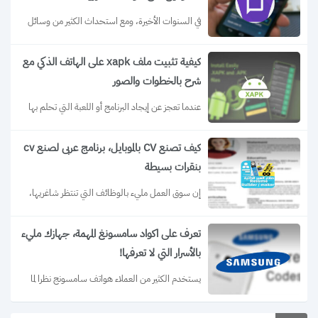
في السنوات الأخيرة، ومع استحداث الكثير من وسائل 
التكنولوجيا، تم ظهور خاصية التوك باك...
كيفية تثبيت ملف xapk على الهاتف الذكي مع
شرح بالخطوات والصور
عندما تعجز عن إيجاد البرنامج أو اللعبة التي تحلم بها 
على بلاي ستور في...
كيف تصنع CV بالموبايل، برنامج عربى لصنع cv
بنقرات بسيطة
إن سوق العمل مليء بالوظائف التي تنتظر شاغريها، 
وبالطبع طالما دخلت هنا لتقرأ سطور...
تعرف على اكواد سامسونغ المهمة، جهازك مليء
بالأسرار التي لا تعرفها!
يستخدم الكثير من العملاء هواتف سامسونج نظرا لما 
تقدمه من قيمة حقيقة مقابل أسعارها....