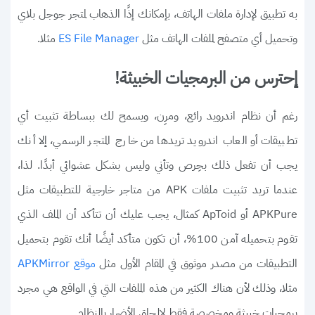
به تطبيق لإدارة ملفات الهاتف، بإمكانك إذًا الذهاب لمتجر جوجل بلاي
وتحميل أي متصفح لملفات الهاتف مثل
مثلا.
ES File Manager
إحترس من البرمجيات الخبيثة!
رغم أن نظام اندرويد رائع، ومرِن، ويسمح لك ببساطة تثبيت أي
تطبيقات أو العاب اندرويد تريدها من خارج المتجر الرسمي، إلا أنك
يجب أن تفعل ذلك بحِرص وتأني وليس بشكل عشوائي أبدًا. لذا،
عندما تريد تثبيت ملفات APK من متاجر خارجية للتطبيقات مثل
APKPure أو ApToid كمثال، يجب عليك أن تتأكد أن الملف الذي
تقوم بتحميله آمن 100%، أن تكون متأكد أيضًا أنك تقوم بتحميل
التطبيقات من مصدر موثوق في المقام الأول مثل
موقع APKMirror
مثلا، وذلك لأن هناك الكثير من هذه الملفات التي في الواقع هي مجرد
برمجيات خبيثة ومخصصة فقط لإلحاق الأضرار بالنظام.