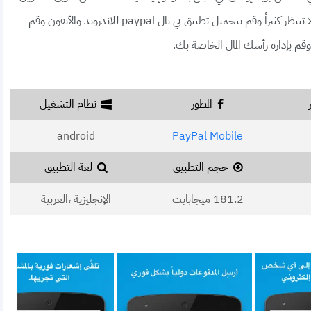
المباشر إلى ايميلك الذي تم التسجيل به في تطبيق بي بال. لا تنتظر كثيراُ وقم بتحميل تطبيق بي بال paypal للاندرويد والأيفون وقم
وقم بإدارة رأسك المال الخاصة بك.
المطور
نظام التشغيل
android
PayPal Mobile
حجم التطبيق
لغة التطبيق
181.2 ميجابايت
الإنجليزية ،العربية