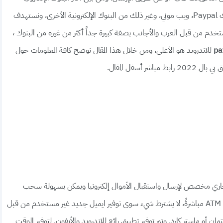
المنتشرة بنك Skrill و Perfect Money، بالإضافة إلى بنك Paypal، ويب موني، وغير ذلك من البنوك الإلكترونية الأخرى، ونستهدف
تخدم من قبل العرب والأجانب بصفة كبيرة جداً أكثر من غيره من البنوك ،
للاندرويد هو الأعلى، ومن خلال هذا المقال نوضح كافة المعلومات حول
pa
أسفل المقال.
اري مخصص لإرسال واستقبال الأموال إلكترونيا ويمكن بسهولة سحب
الأموال من تطبيق باي بال عن طريق الفيزا و السحب من ATM مباشرةً، لا يشترط شيء سوى توفير ايميل جديد غير مستخدم من قبل
ة ائتمان أو ماستر كارد. وتم توفير تطبيق رائع للاندرويد والأيفون. لتوفير الوقت