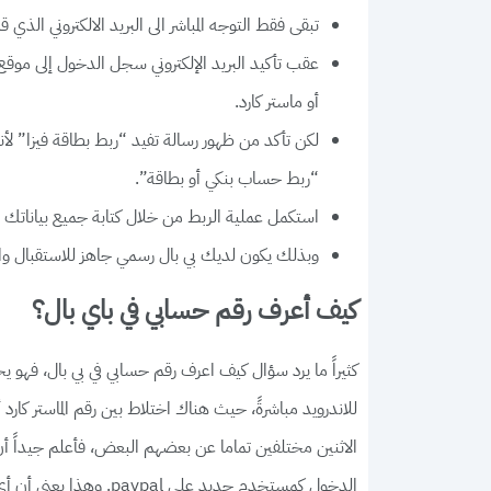
تبقى فقط التوجه المباشر الى البريد الالكتروني الذي قمت بوضعه في التسجي
عقب تأكيد البريد الإلكتروني سجل الدخول إلى موق
أو ماستر كارد.
لكن تأكد من ظهور رسالة تفيد “ربط بطاقة فيزا” لأ
“ربط حساب بنكي أو بطاقة”.
استكمل عملية الربط من خلال كتابة جميع بياناتك المت
وبذلك يكون لديك بي بال رسمي جاهز للاستقبال وال
كيف أعرف رقم حسابي في باي بال؟
كثيراً ما يرد سؤال كيف اعرف رقم حسابي في بي بال، فهو يح
للاندرويد مباشرةً، حيث هناك اختلاط بين رقم الماستر كار
الاثنين مختلفين تماما عن بعضهم البعض، فأعلم جيداً 
الدخول كمستخدم جديد عل