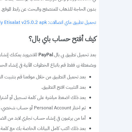
بدون الحاجة للذهاب للمتصفح والبحث عن رابط الموقع.
تحميل تطبيق ماي اتصالات: My Etisalat v25.0.2 apk للاندرويد والأيفون اخر تحديث 2022
كيف أفتح حساب باي بال؟
بعد تحميل تطبيق بي بال
للاندرويد يمكنك إنشاء
PayPal
وبضغطة زر، فقط قم باتباع الخطوات الآتية في إنشاء الح
بعد تحميل التطبيق من خلال موقعنا قم بتثبيت الت
بعد التثبيت افتح التطبيق.
بعد ذلك اضغط مباشرة على كلمة تسجيل أو أشترا
ثم اختار Personal Account أو حساب شخصي، في حال كنت تريد إنشاء بي بال شخصي.
أما من يرغبون في إنشاء حساب تجاري لابد من الضغط على Business Account ومعناها إنشاء حساب 
بعد ذلك اكتب كامل البيانات الخاصة بك مع كلمة السر أو password يليها الضغط على 