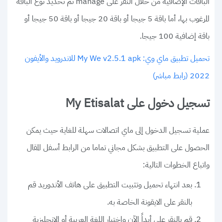
الباقات الإضافية من خلال النقر على manage ثم تحديد نوع الباقة
المرغوب بها، أما باقة 5 جيجا أو باقة 20 جيجا أو باقة 50 جيجا أو
باقة إضافية 100 جيجا.
تحميل تطبيق ماي وي: My We v2.5.1 apk للاندرويد والأيفون
2022 (رابط مباشر)
تسجيل دخول على My Etisalat
عملية تسجيل الدخول إلى ماي اتصالات سهلة للغاية حيث يمكن
الحصول على التطبيق بشكل مجاني تماما من الرابط أسفل المقال
واتباع الخطوات التالية:
بعد انتهاء تحميل وتثبيت التطبيق على هاتف الأندوريد قم
بالنقر على الايقونة الخاصة به.
قم بالنقر على أبداً الآن واختيار اللغة العربية أو الإنجليزية