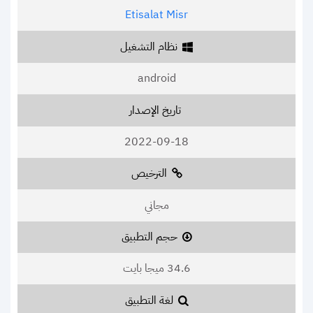
Etisalat Misr
نظام التشغيل
android
تاريخ الإصدار
2022-09-18
الترخيص
مجاني
حجم التطبيق
34.6 ميجا بايت
لغة التطبيق