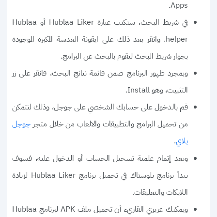
Apps.
في شريط البحث، ستكتب عبارة Hublaa Liker أو Hublaa
helper. وانقر بعد ذلك على ايقونة العدسة المكبرة الموجودة
بجوار شريط البحث لتقوم بالبحث عن البرامج.
وبمجرد ظهور البرنامج ضمن قائمة نتائج البحث، فانقر على زر
التثبيت، وهو Install.
قم بالدخول على حسابك الشخصي على جوجل، وذلك لتتمكن
من تحميل البرامج والتطبيقات والالعاب من خلال متجر
جوجل
.
بلاي
وبعد إتمام علمية تسجيل الحساب أو الدخول عليه، فسوف
يبدأ برنامج بلوستاك في تحميل برنامج Hublaa Liker لزيادة
اللايكات والتعليقات.
ويمكنك عزيزي القاريء أن تحميل ملف APK لبرنامج Hublaa