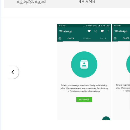
49.9MB
العربية ،الإنجليزية