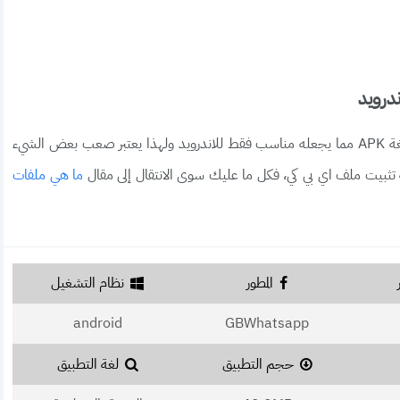
درويد
يعتبر تطبيق gb whatsapp من التطبيقات المتوفرة بصيغة APK مما يجعله مناسب فقط للاندرويد ولهذا يعتبر صعب بعض الشيء
ة تثبيت ملف اي بي كي، فكل ما عليك سوى الانتقال إلى مقال
ما هي ملفات
المطور
نظام التشغيل
android
GBWhatsapp
حجم التطبيق
لغة التطبيق