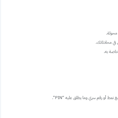
 محولة.
في محادثاتك.
اصة به.
ط أو رقم سري وما يطلق عليه “PIN”.