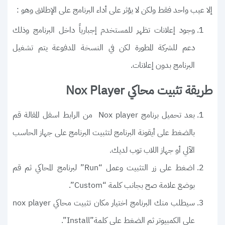
إلا عيب واحد فقط ولكن لا يؤثر على أداء البرنامج على الإطلاق وهو :
وجود إعلانات تظهر للمستخدم إجبارياً داخل البرنامج وذلك
دعم للشركة المطورة لكن في النسخة المدفوعة يتم تشغيل
البرنامج بدون إعلانات.
طريقة تثبيت محاكي Nox Player
بعد تحميل برنامج Nox player من الرابط اسفل المقالة قم
بالضغط على أيقونة البرنامج لتثبيت البرنامج على جهاز الحاسب
الآلي أو جهاز اللاب توب لديك.
اضغط على زر التثبيت وعمل “Run” لبرنامج المحاكي ثم قم
بوضع علامة صح بجانب كلمة “Custom”.
سيطلب منك البرنامج اختيار مكان تثبيت محاكي nox player
على الكمبيوتر ثم الضغط على كلمة”Install”.