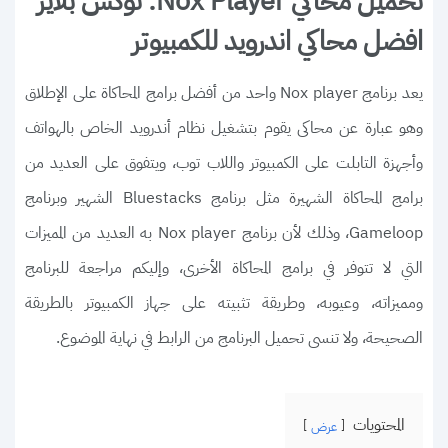
تحميل محاكي Nox Player: نوكس بلاير
افضل محاكي اندرويد للكمبيوتر
يعد برنامج Nox player واحد من أفضل برامج المحاكاة على الإطلاق
وهو عبارة عن محاكى يقوم بتشغيل نظام أندرويد الخاص بالهواتف
وأجهزة التابلت على الكمبيوتر واللاب توب، ويتفوق على العديد من
برامج المحاكاة الشهيرة مثل برنامج Bluestacks الشهير وبرنامج
Gameloop، وذلك لأن برنامج Nox player به العديد من المميزات
التي لا تتوفر في برامج المحاكاة الأخرى، وإليكم مراجعة للبرنامج
ومميزاته، وعيوبه، وطريقة تثبيته على جهاز الكمبيوتر بالطريقة
الصحيحة، ولا تنسى تحميل البرنامج من الرابط في نهاية الموضوع.
المحتويات
عرض