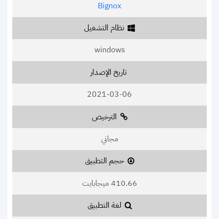
Bignox
نظام التشغيل
windows
تاريخ الإصدار
2021-03-06
الترخيص
مجاني
حجم التطبيق
410.66 ميجابايت
لغة التطبيق