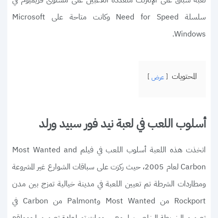
لعبة سباق على الإنترنت متعددة اللاعبين على مستوى فريميوم في
سلسلة Need for Speed وكانت متاحة على Microsoft
Windows.
المحتويات
عرض
أسلوب اللعب في لعبة نيد فور سبيد ورلد
اتخذت هذه اللعبة أسلوب اللعب في فيلم Most Wanted and
Carbon لعام 2005، حيث ركزت على سباقات الشوارع غير المشروعة
ومطاردات الشرطة تم تعيين اللعبة في مدينة خيالية تمزج بين مدن
Rockport من Most Wanted وPalmont من Carbon في
تصميم الخريطة الخاص بها، مع رسومات تم إعادة تصميمها ومواقع