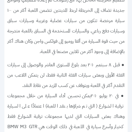
جديدة تضاف إلى الخريطة لربط المدينتين تتضمن اللعبة أكثر من ١٠٠
سيارة مرخصة تتكون من سيارات عضلية وغريبة وسيارات سباق
وسيارات دفع رباعي. والسيارات المستخدمة في السباق باللعبة متدرجة
من حيث قوة السيارة من ألفا روميو إلى فولكس واجن وكان هناك أكثر
بالإضافة إلى وجود أكثر من ثلاثين مصنعا في اللعبة.
● قبل ٨ سبتمبر ٢٠١٠ بعد بلوغ المستوى العاشر والوصول إلى سيارات
الفئة الأولى وبعض سيارات الفئة الثانية فقط، لن يتمكن اللاعب من
التقدم أكثر في اللعبة ويتوقف عن كسب المزيد من نقاط النقد.
● في ٢٠ يوليو ٢٠١٠يمكن تحسين أداء السيارة من خلال مجموعات
ترقية الشوارع (التي تم شراؤها بنقد اللعبة) اعتمادًا على السيارة
وهناك بعض السيارات التي لديها مجموعات ترقية الشوارع فقط
كخيار وأسرع سيارة في اللعبة في ذلك الوقت هي BMW M3 GTR