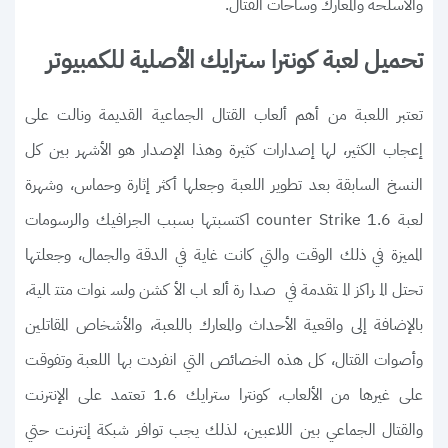
والأسلحة والمعارك وساحات القتال.
تحميل لعبة كونترا سترايك الأصلية للكمبيوتر
تعتبر اللعبة من أهم ألعاب القتال الجماعية القديمة ونالت على
إعجاب الكثير، لها إصدارات كثيرة وهذا الإصدار هو الأشهر بين كل
النسخ السابقة بعد تطوير اللعبة وجعلها أكثر إثارة وحماس، وشهرة
لعبة counter Strike 1.6 اكتسبتها بسبب الجرافيك والرسومات
المميزة في ذلك الوقت والتي كانت غاية في الدقة والجمال، وجعلتها
تحتل المراكز المتقدمة في صدارة ألعاب الأكشن ولسنوات متتالية،
بالإضافة إلى واقعية الأحداث والمعارك باللعبة، والأشخاص المقاتلين
وأصوات القتال، كل هذه الخصائص التي انفردت بها اللعبة وتفوقت
على غيرها من الألعاب، كونترا سترايك 1.6 تعتمد على الإنترنت
والقتال الجماعي بين اللاعبين، لذلك يجب توافر شبكة إنترنت حتي