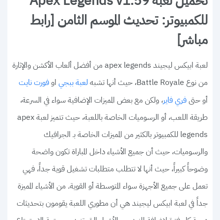
تحميل لعبة Apex Legends v1.59
للكمبيوتر: تحديث الموسم الثامن [رابط
مباشر]
لعبة ابيكس ليجيند apex legends من أفضل ألعاب الأكشن والإثارة
من نوع Battle Royale، حيث أنها تشبه
او
لعبة ببجي
فورت نايت
أو حتى
، ولكن مع بعض المميزات الإضافية سواء في السرعة،
فري فاير
طريقة اللعب، أو الرسوميات الخاصة باللعبة، حيث تتميز لعبة apex
legends للكمبيوتر بالكثير من المميزات الخاصة بـ الجرافيك
والرسوميات، حيث أن جميع الأشياء داخل المباراة تكون واضحة
وضوحاً كبيراً، حيث أنها لا تتطلب متطلبات تشغيل قوية جداً، فهي
تعمل على جميع الأجهزة سواء المتوسطة أو القوية. من الأشياء المميزة
جداً في لعبة ابيكس ليجيند هي أن مطوري اللعبة يقومون بتحديثات