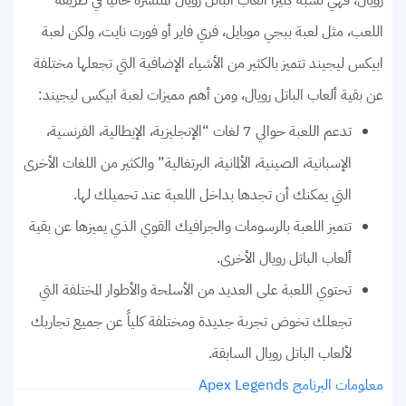
رويال، فهي تشبه كثيراً ألعاب الباتل رويال المنتشرة حالياً في طريقة
اللعب، مثل لعبة ببجي موبايل، فري فاير أو فورت نايت، ولكن لعبة
ابيكس ليجيند تتميز بالكثير من الأشياء الإضافية التي تجعلها مختلفة
عن بقية ألعاب الباتل رويال، ومن أهم مميزات لعبة ابيكس ليجيند:
تدعم اللعبة حوالي 7 لغات “الإنجليزية، الإيطالية، الفرنسية،
الإسبانية، الصينية، الألمانية، البرتغالية” والكثير من اللغات الأخرى
التي يمكنك أن تجدها بداخل اللعبة عند تحميلك لها.
تتميز اللعبة بالرسومات والجرافيك القوي الذي يميزها عن بقية
ألعاب الباتل رويال الأخرى.
تحتوي اللعبة على العديد من الأسلحة والأطوار المختلفة التي
تجعلك تخوض تجربة جديدة ومختلفة كلياً عن جميع تجاربك
لألعاب الباتل رويال السابقة.
معلومات البرنامج Apex Legends