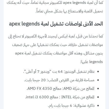
كما أن لعبة apex legends للكمبيوتر مجانية تماماً، حيث أنه يمكنك
تحميل اللعبة والاستمتاع بها بشكل مجاني تماماً.
الحد الأدنى لمواصفات تشغيل لعبة apex legends
كما تحدثنا من قبل، لعبة ابيكس ليجيند لأجهزة الكمبيوتر لا تحتاج إلى
مواصفات تشغيل خارقة، حيث يمكنك تشغيلها على جهاز ضعيف
بدون مشاكل، وهذه أقل مواصفات يمكنك تشغيل لعبة apex
legends عليها:
نظام تشغيل الويندوز: 64 بت “ويندوز 7 أو أعلى”.
مساحة فارغة من القرص الصلب: 20 جيجا بايت.
المعالج من شركة AMD: معالج AMD FX 4350.
المعالج من شركة INTEL : معالج intel i3 6300.
ذاكرة عشوائية: 6 جيجا بايت رام.