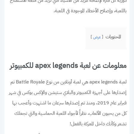
دورية كل فترة لإضافة المزيد من الأشياء التي تزيد من متعة الاستمتاع
باللعبة، وإصلاح الأخطاء الموجودة في اللعبة.
المحتويات
عرض
معلومات عن لعبة apex legends للكمبيوتر
لعبة apex legends هي لعبة أونلاين من نوع Battle Royale تم
إصدارها على أجهزة الكمبيوتر والبلاي ستيشن والإكس بوكس في شهر
فبراير عام 2019، ومنذ تم إصدارها سرعان ما اشتهرت وأعجب بها
كل من يحبون الألعاب، نظراً لأجواء اللعبة الحماسية والتي تجعلك
تشعر وكأنك داخل المعركة بالفعل!