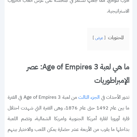
أقرب للواقع، مما جعلها تستمر في المنافسة على عرش العاب الحروب
الاستراتيجية.
المحتويات
عرض
ما هي لعبة Age of Empires 3: عصر
الإمبراطوريات
تدور الأحداث في
من لعبة Age of Empires 3 في الفترة
الجزء الثالث
ما بين عام 1492 حتى عام 1876، وهى الفترة التي شهدت احتلال
قارة أوروبا لقارة أمريكا الجنوبية وامريكا الشمالية، وتضم اللعبة
بداخلها ما يقرب من الأربعة عشر حضارة يمكن اللعب والاختيار بينهم