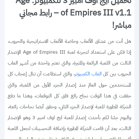
تحميل ايج اوف امبير 3 للكمبيوتر: Age
of Empires III v1.1 – رابط مجاني
مباشر!
هل أنت من عشاق الألعاب وخاصة الألعاب الاستراتيجية والحروب،
إذا فكن على استعداد لتجربة لعبة Age of Empires III الإصدار
الثالث من اللعبة الرائعة والمثيرة، والتي تعتبر واحدة من أشهر العاب
الحروب بين كل
، والتي استطاعت أن تنال إعجاب كل
العاب الكمبيوتر
المستخدمين حول العالم منذ إصدار الجزء الأول من اللعبة، والتي
حققت في هذا الوقت نجاح رائع فاق كل التوقعات، وهذا ما دفع
الشركة المطورة للعبة لإصدار الجزء الثاني، وحقق أيضا نجاحات رائعة،
واليوم جئنا لكم بأحدث إصدار للعبة ايج اوف امبير 3 وهو الإصدار
الثالث، بعد أن قامت الشركة المطورة بإضافة التحسينات لجعل اللعبة