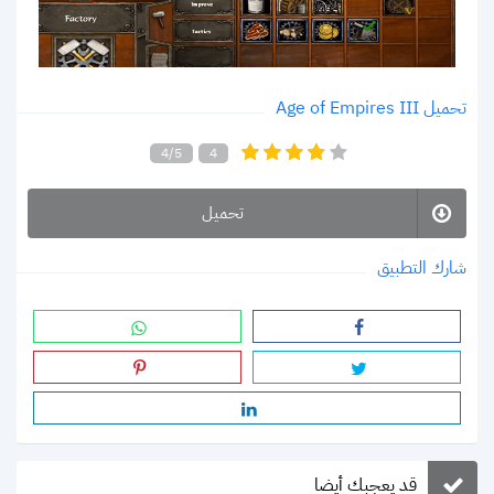
تحميل Age of Empires III
4/5
4
تحميل
شارك التطبيق
قد يعجبك أيضا