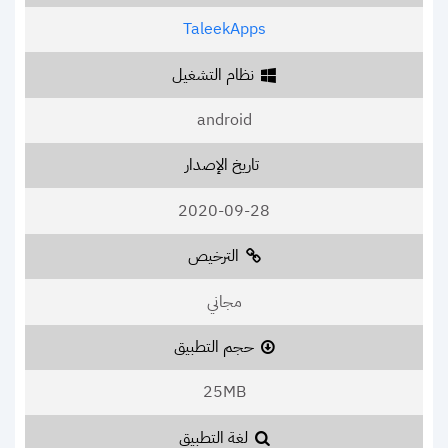
TaleekApps
نظام التشغيل
android
تاريخ الإصدار
2020-09-28
الترخيص
مجاني
حجم التطبيق
25MB
لغة التطبيق