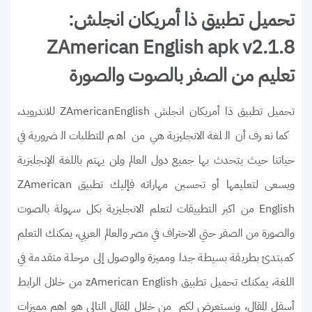
تحميل تطبيق ذا أمريكان انجلش:
ZAmerican English apk v2.1.8
تعليم من الصفر بالصوت والصورة
تحميل تطبيق ذا أمريكان انجلش ZAmericanEnglish للاندرويد،
كما نعرف أن اللغة الانجليزية هي من اهم المتطلبات الضرورية في
حياتنا حيث يتحدث بها جميع دول العالم ولمن يهتم باللغة الإنجليزية
ويسعى لتعليمها أو تحسين مهاراته فإليك تطبيق ZAmerican
English من اكبر التطبيقات لتعلم الانجليزية بكل سهولة بالصوت
والصورة من الصفر حتي الاحتراف في مصر والعالم العربي، يمكنك التعلم
كمبتدئ بطريقة بسيطة جدا ومميزة والوصول إلى مرحلة متقدمة في
اللغة، يمكنك تحميل تطبيق zAmerican English من خلال الرابط
أسفل المقال، ونستعرض لكم من خلال المقال التالي هو اهم مميزات