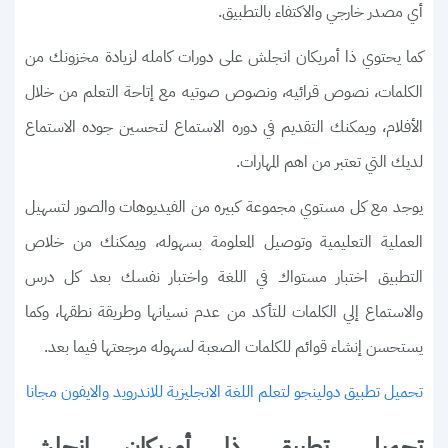
أي مصدر خارجي والاكتفاء بالتطبيق.
كما يحتوي ذا أمريكان انجلش على دورات كامله لزيادة مخزونك من
الكلمات، نصوص قرائيه، ونصوص صوتيه مع إتاحة التعلم من خلال
الأفلام، ويمكنك التقديم في دوره الاستماع لتحسين جوده الاستماع
لديك التي تعتبر من اهم المهارات.
يوجد مع كل مستوي مجموعة كبيره من الفيديوهات والصور لتسهيل
العملية التعليمية وتوصيل المعلومة بسهوله، ويمكنك من خلاص
التطبيق اختبار مستواك في اللغة واختبار نفسك بعد كل درس
والاستماع إلي الكلمات للتأكد من عدم نسيانها وطريقة نطقها، وكما
يستحسن إنشاء قوائم للكلمات الصعبة لسهوله مرجعتها فيما بعد.
تحميل تطبيق دولينجو لتعلم اللغة الانجليزية للاندرويد والايفون مجانا
تحميل تطبيق ذا أمريكان انجلش