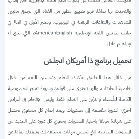
مدرسك الخاص فمعك من بدايات تعلم اللغة الإنجليزية حتى إتقانها
والتحدث بها تمامًا، فهو تطبيق مطور من القناة التي تجمع ملايين
المشاهدات والتفاعلات المرتفعة في اليوتيوب، وتعتبر الأولى في العالم في
جانب تدريس اللغة الإنجليزية zAmericanEnglish التي تتبع أ/
لإبراهيم عادل.
تحميل برنامج ذا أمريكان انجلش
من خلال هذا التطبيق يمكنك التعلم وتحسين اللغة من خلال
خاصية المحادثات، والتي تحتوي علي قواعد وشروط تمنح الخصوصية
الكاملة للأعضاء والتركيز علي التعلم فقط وليس الإقحام في أغراض
اخري، الدورة مقسمه إلى مستويات وبعد إتمام كل مستوى تحصل
على شهادة موثقة باجتياز المستويات يحتوي كل دوره على العديد من
المستويات التدريبية التي تحسن مهارات مختلفة لك وتبعدك تمامًا عن