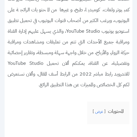
كمبيوتر ولغات، كوميديا، طبخ، وغيرها من المحتويات الرائجة على
اليوتيوب، ويرغب الكثير من أصحاب قنوات اليوتيوب في تحميل تطبيق
استوديو يوتيوب YouTube Studio، والذي يسهل عليهم إدارة القناة
ومراقبة جميع الأحداث التي تتم من تعليقات ومشاهدات ومراقبة
حركة الزوار، والأرباح، من خلال واجهة سهلة ومبسطة، وتقارير إحصائية
وتفصيلية، عن القناة، يمكنكم ألان تحميل YouTube Studio
للاندرويد رابط مباشر 2022 من الرابط أسف المقال، وألان نستعرض
لكم كل الخصائص والمميزات عن هذا التطبيق الرائع.
المحتويات
عرض