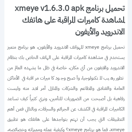
تحميل برنامج xmeye v1.6.3.0 apk
لمشاهدة كاميرات المراقبة على هاتفك
الاندرويد والأيفون
تحميل برنامج xmeye للهواتف الاندرويد والأيفون، هو برنامج متميز
يستخدم في مشاهدة كاميرات المراقبة على الهاتف الخاص بك بنظام
الاندرويد والايفون من أي مكان، خاصة في ظل ما يشهده العالم من
تطور رهيب للتكنولوجيا، وأصبح وجود كاميرات مراقبة في الأماكن
العامة والفنادق والمطاعم والشركات والمنازل أمر لابد منه وليست
رفاهية بل أصبحت من الضروريات للتأمين، ونري كثيراً كيف تساعد
الكاميرات المراقبة في الكشف عن الجرائم والسرقات، وبالتالي فمن أهم
التطبيقات التي يجب أن تهتم بتواجدها على هاتفك هو تطبيق
xmeye، فما هو برنامج xmeye؟ وكيفية عمله ومميزاته وخصائصه،