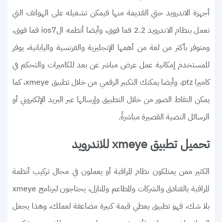
أجهزة الاندرويد حتي القديمة منها فيمكن تشغيله على الهواتف التي
تعمل بنظام الاندرويد 2.2 فما فوق، وأيضا أنطمه الios7 فما فوق،
ومتوفر بأكثر من لغة من أهمها الإنجليزية والفرنسية واليابانية، يوفر
للمستخدم إمكانية عمل عرض مباشر عن بعد للكاميرات والتحكم في
كاميرا ptz، وأيضا يمكنك التكبير الرقمي من خلال تطبيق xmeye، كما
يمكن التقاط الصور من خلال التطبيق وإرسالها عبر البريد الإلكتروني أو
الرسائل النصية القصيرة مباشرةً.
تحميل تطبيق xmeye للاندرويد
الكثير ممن يمتلكون نظام المراقبة أو يعملون في مجال تركيب أنظمة
المراقبة بالفنادق والشركات والمطاعم والمنازل، يحتاجون لبرنامج xmeye
بلا شك، فهو تطبيق يعطي قيمة كبيرة مضاعفة لعملك، وهذا يجعل