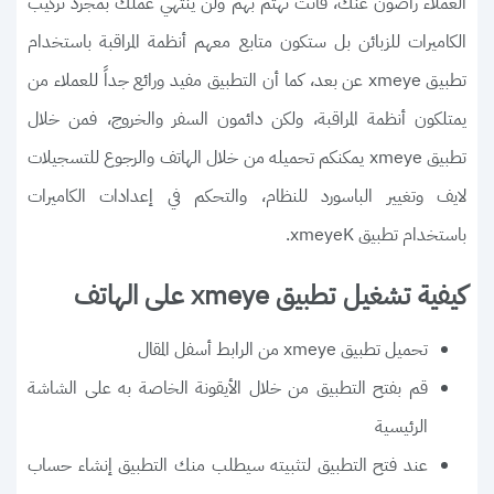
العملاء راضون عنك، فأنت تهتم بهم ولن ينتهي عملك بمجرد تركيب
الكاميرات للزبائن بل ستكون متابع معهم أنظمة المراقبة باستخدام
تطبيق xmeye عن بعد، كما أن التطبيق مفيد ورائع جداً للعملاء من
يمتلكون أنظمة المراقبة، ولكن دائمون السفر والخروج، فمن خلال
تطبيق xmeye يمكنكم تحميله من خلال الهاتف والرجوع للتسجيلات
لايف وتغيير الباسورد للنظام، والتحكم في إعدادات الكاميرات
باستخدام تطبيق xmeyeK.
كيفية تشغيل تطبيق xmeye على الهاتف
تحميل تطبيق xmeye من الرابط أسفل المقال
قم بفتح التطبيق من خلال الأيقونة الخاصة به على الشاشة
الرئيسية
عند فتح التطبيق لتثبيته سيطلب منك التطبيق إنشاء حساب