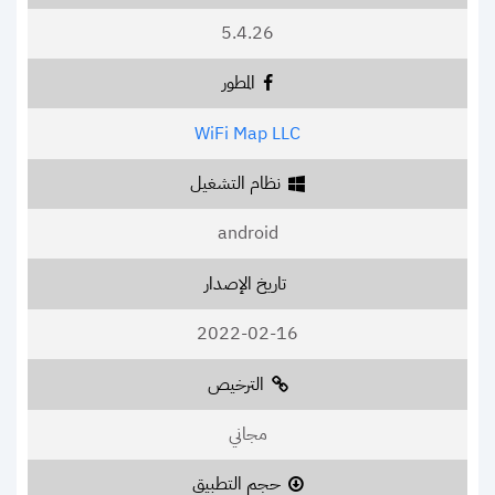
5.4.26
المطور
WiFi Map LLC
نظام التشغيل
android
تاريخ الإصدار
2022-02-16
الترخيص
مجاني
حجم التطبيق