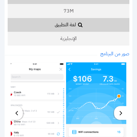
73M
لغة التطبيق
الإنجليزية
صور من البرنامج