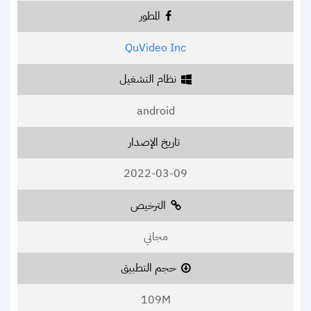
المطور
QuVideo Inc
نظام التشغيل
android
تاريخ الإصدار
2022-03-09
الترخيص
مجاني
حجم التطبيق
109M