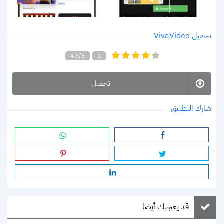
تحميل VivaVideo
4.5/5
1
تحميل
شارك التطبيق
قد يعجبك أيضا