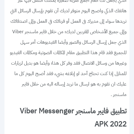
الذي يجعل لك العالم أجمع كقرية صغيرة يمكنك التنقل فيها عبر
هاتفك الذكي واصبح اليوم متوفر لديك أن تقوم بإرسال الرسائل التي
تريدها سواء إلى مديرك فى العمل أو قرنائك في العمل وإلى اصدقائك
وإلى جميع الأشخاص المقربين لديك؛ من خلال فايبر ماسنجر Viber
الذي جعل إرسال الرسائل والصور وأيضا الفيديوهات أمر سهل
للجميع فقد قام هذا التطبيق مقام المكالمات الصوتية ومكالمات الفيديو
وغيرها من وسائل الاتصال فقد وفر كل هذا؛ وأيضا هو بديل لزيارات
للمنازل إذا كنت تحتاج أحد او إبلاغه بشيء فقد أصبح اليوم كل ما
عليك ان تقوم به هو ارسال ما تريد إرساله اليه من خلال فايبر
ماسنجر .
تطبيق فايبر ماسنجر Viber Messenger
APK 2022