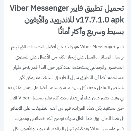
تحميل تطبيق فايبر Viber Messenger
v17.7.1.0 apk للاندرويد والأيفون
بسيط وسريع وأكثر أمانًا
فايبر Viber Messenger هو واحد من أفضل التطبيقات التي تهتم
بإرسال الرسائل والعمل على إنجاز الكثير من الأعمال على المستوى
الشخصي والجماعي يستخدمه عدد كبير حول العالم قدر بنحو مليار
مستخدم. كما أن التطبيق سهل للغاية في استخدامه يمكن لأي
شخص التعامل معه بأقل جهد منه، ويساعد أيضا على عمل ما تريده
في وقت قصير دون عناء أو إهدار وقت كثير فقم بتحميل Viber الان
حتى تستفيد بكل هذه المميزات، فهو من أهم التطبيقات على الاطلاق
في هذا المجال وفي هذا المقال سوف نوضح لكم خصائص ومميزات
فايبر ماسنجر Viber ويمكنكم تنزيل البرنامج للاندرويد والأيفون بكل