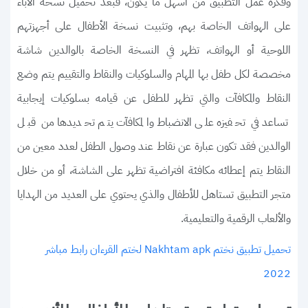
وفكرة عمل التطبيق من أسهل ما يكون، فبعد تحميل نسخة الآباء
على الهواتف الخاصة بهم، وتثبيت نسخة الأطفال على أجهزتهم
اللوحية أو الهواتف، تظهر في النسخة الخاصة بالوالدين شاشة
مخصصة لكل طفل بها المهام والسلوكيات والنقاط والتقييم يتم وضع
النقاط والمكافآت والتي تظهر للطفل عن قيامه بسلوكيات إيجابية
تساعد في تحفيزه على الانضباط والمكافآت يتم تحديدها من قبل
الوالدين فقد تكون عبارة عن نقاط عند وصول الطفل لعدد معين من
النقاط يتم إعطائه مكافئة افتراضية تظهر على الشاشة، أو من خلال
متجر التطبيق تستاهل للأطفال والذي يحتوي على العديد من الهدايا
والألعاب الرقمية والتعليمية.
تحميل تطبيق نختم Nakhtam apk لختم القرءان رابط مباشر
2022