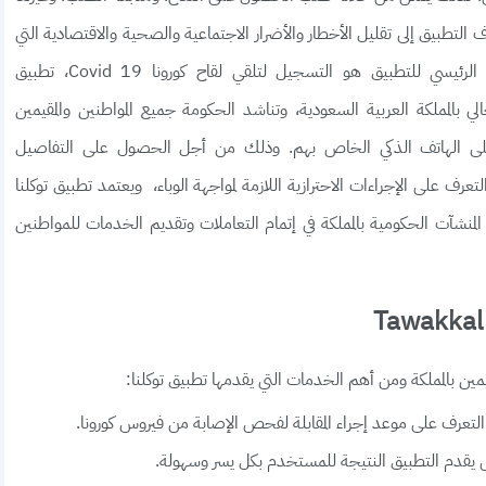
 التطبيق إلى تقليل الأخطار والأضرار الاجتماعية والصحية والاقتصادية التي
قد تنتج من تداعيات انتشار الفيروس، ويعتبر الهدف الرئيسي للتطبيق هو التسجيل لتلقي لقاح كورونا Covid 19، تطبيق
وقت الحالي بالمملكة العربية السعودية، وتناشد الحكومة جميع المواطنين والمقيمين
ملكة بضرورة تحميل تطبيق توكلنا Tawakkalna على الهاتف الذكي الخاص بهم. وذلك من أجل الحصول على التفاصيل
رف على الإجراءات الاحترازية اللازمة لمواجهة الوباء، ويعتمد تطبيق توكلنا
نشآت الحكومية بالمملكة في إتمام التعاملات وتقديم الخدمات للمواطنين
ين بالمملكة ومن أهم الخدمات التي يقدمها تطبيق توكلنا:
عرف على موعد إجراء المقابلة لفحص الإصابة من فيروس كورونا.
يقدم التطبيق النتيجة للمستخدم بكل يسر وسهولة.