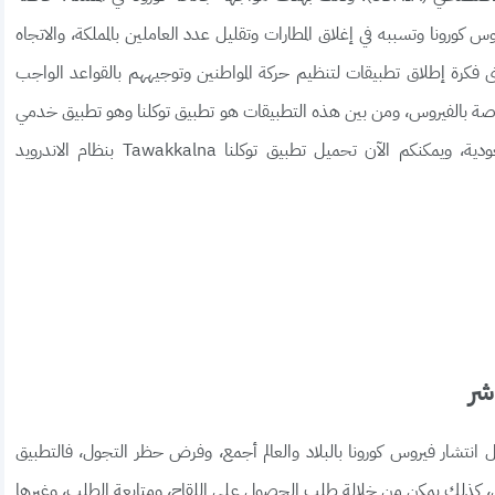
وس كورونا وتسببه في إغلاق المطارات وتقليل عدد العاملين بالمملكة، والاتجاه
 فكرة إطلاق تطبيقات لتنظيم حركة المواطنين وتوجيههم بالقواعد الواجب
 الخاصة بالفيروس، ومن بين هذه التطبيقات هو تطبيق توكلنا وهو تطبيق خدمي
مميز جدًا لكل المواطنين والمقيمين داخل الأراضي السعودية، ويمكنكم الآن تحميل تطبيق توكلنا Tawakkalna بنظام الاندرويد
شر
 انتشار فيروس كورونا بالبلاد والعالم أجمع، وفرض حظر التجول، فالتطبيق
وس، كذلك يمكن من خلالة طلب الحصول على اللقاح، ومتابعة الطلب، وغيرها