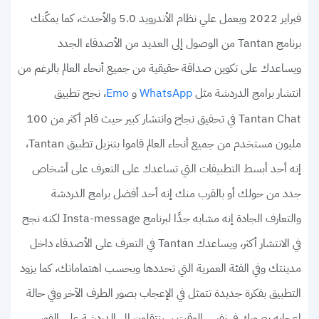
فبراير 2022 ويعمل علي نظام الأندرويد 5.0 والأحدث، كما يمكّنك
برنامج Tantan من الوصول إلى العديد من الأصدقاء الجدد
ويساعدك على تكوين صداقة حقيقية من جميع أنحاء العالم بالرغم من
انتشار برامج الدردشة مثل
و
، نجح تطبيق
Emo
WhatsApp
Tantan Chat في تحقيق نجاح وانتشار كبير حيث قام أكثر من 100
مليون مستخدم من جميع أنحاء العالم قاموا بتنزيل تطبيق Tantan،
إنه أحد أبسط التطبيقات التي تساعدك على التعرف على أشخاص
جدد من حولك أو بالقرب منك إنه أحد أفضل برامج الدردشة
والتعارف الجادة إنه مشابه جدًا لبرنامج Insta-message لكنه نجح
في الانتشار أكثر، ويساعدك Tantan في التعرف على الأصدقاء داخل
مدينتك وفي الفئة العمرية التي تحددها وبحسب اهتماماتك، كما يزود
التطبيق بفكرة جديدة تتمثل في الإعجاب بصور الطرف الآخر وفي حالة
إعجابه بصورك في نفس الوقت سينتقلون إلى الدردشة على الفور