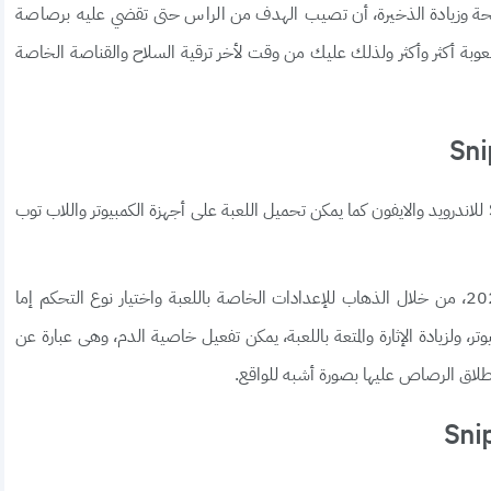
لحة وزيادة الذخيرة، أن تصيب الهدف من الراس حتى تقضي عليه برصاصة
صعوبة أكثر وأكثر ولذلك عليك من وقت لأخر ترقية السلاح والقناصة الخاصة
كما ذكرنا من قبل فإن لعبة Sniper 3D Gun Shooting للاندرويد والايفون كما يمكن تحميل اللعبة على أجهزة الكمبيوتر واللاب توب
يمكنكم اللعب بعدة أنظمة للتحكم في لعبة القناص 2021، من خلال الذهاب للإعدادات الخاصة باللعبة واختيار نوع التحكم إما
وتر، ولزيادة الإثارة والمتعة باللعبة، يمكن تفعيل خاصية الدم، وهى عبارة عن
إطلاق الرصاص عليها بصورة أشبه للواقع.