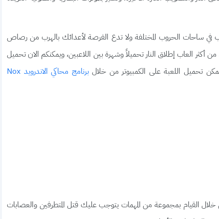
يب في ساحات الحروب المختلفة ولا تدع الفرصة لأعدائك بالهرب من رصاص
القناصة الخاصة بك، لعبة Sniper 3D Gun Shooting من أكثر العاب إطلاق النار تحميلاً وشهرة بين اللاعبين، ويمكنكم الان تحميل
 يمكن تحميل اللعبة على الكمبيوتر من خلال
برنامج محاكي الاندرويد Nox
 النار من خلال القيام بمجموعة من المهمات يتوجب عليك قتل المتطرفين والعصابات