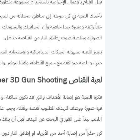
قبل القيام بالأعمال الإجرامية باستخدام مجموعة متطورة
تأخذك اللعبة في كل مرحلة إلى مناطق مختلفة من المدي
حقاً رائعة ومميزة جدا خاصة وأن الجرافيك والرسومات غا
الصوتية وخاصة صوت إطلاق النار من القناصة مذهل.
تتميز اللعبة بسهولة الحركات الديناميكية والاستجابة ال
منها، واللعبة متوافقة مع جميع الأنظمة، وقمنا بتوفير رواب
لعبة القناص Sniper 3D Gun Shooting أحدث إصدار
فكرة اللعبة هو إصابة الأهداف والتي قد تكون ساكنة ا
فيه صورة ووصف للهدف المطلوب قنصه وقتله، يجب عليك 
اللعب تبدأ على الفور في البحث عن الهدف قبل أن ينفذ مه
كن حذراً من إصابة أحد من الأبرياء او إطلاق النار دو