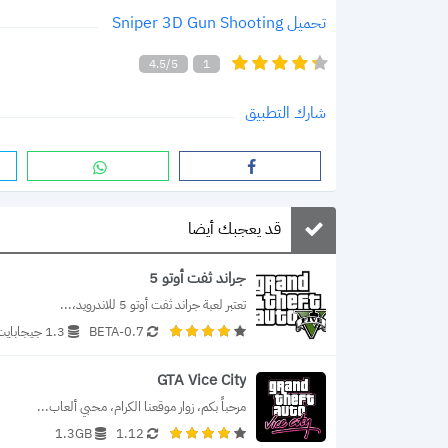
تحميل Sniper 3D Gun Shooting
4.5/5
1
شارك التطبيق
قد يعجبك أيضا
جراند ثفت أوتو 5
تعتبر لعبة جراند ثفت أوتو 5 للاندرويد،...
0.7-BETA
1.3 جيجابايت
GTA Vice City
مرحباً بكم، زوار موقعنا الكرام، محبي ألعاب...
1.3GB
1.12