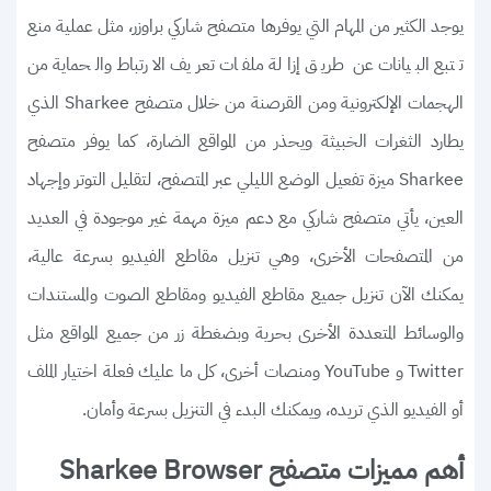
يوجد الكثير من المهام التي يوفرها متصفح شاركي براوزر، مثل عملية منع
تتبع البيانات عن طريق إزالة ملفات تعريف الارتباط والحماية من
الهجمات الإلكترونية ومن القرصنة من خلال متصفح Sharkee الذي
يطارد الثغرات الخبيثة ويحذر من المواقع الضارة، كما يوفر متصفح
Sharkee ميزة تفعيل الوضع الليلي عبر المتصفح، لتقليل التوتر وإجهاد
العين، يأتي متصفح شاركي مع دعم ميزة مهمة غير موجودة في العديد
من المتصفحات الأخرى، وهي تنزيل مقاطع الفيديو بسرعة عالية،
يمكنك الآن تنزيل جميع مقاطع الفيديو ومقاطع الصوت والمستندات
والوسائط المتعددة الأخرى بحرية وبضغطة زر من جميع المواقع مثل
Twitter و YouTube ومنصات أخرى، كل ما عليك فعلة اختيار الملف
أو الفيديو الذي تريده، ويمكنك البدء في التنزيل بسرعة وأمان.
أهم مميزات متصفح Sharkee Browser