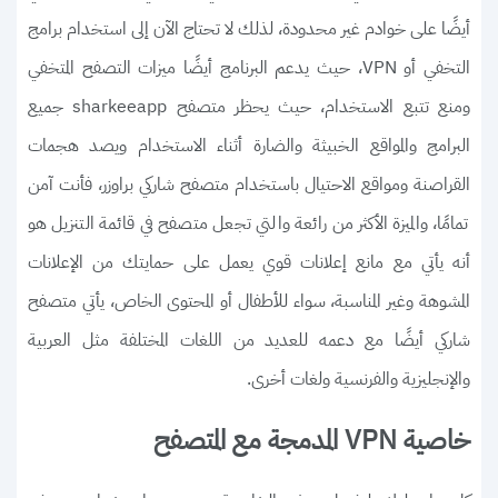
أيضًا على خوادم غير محدودة، لذلك لا تحتاج الآن إلى استخدام برامج
التخفي أو VPN، حيث يدعم البرنامج أيضًا ميزات التصفح المتخفي
ومنع تتبع الاستخدام، حيث يحظر متصفح sharkeeapp جميع
البرامج والمواقع الخبيثة والضارة أثناء الاستخدام ويصد هجمات
القراصنة ومواقع الاحتيال باستخدام متصفح شاركي براوزر، فأنت آمن
تمامًا، والميزة الأكثر من رائعة والتي تجعل متصفح في قائمة التنزيل هو
أنه يأتي مع مانع إعلانات قوي يعمل على حمايتك من الإعلانات
المشوهة وغير المناسبة، سواء للأطفال أو المحتوى الخاص، يأتي متصفح
شاركي أيضًا مع دعمه للعديد من اللغات المختلفة مثل العربية
والإنجليزية والفرنسية ولغات أخرى.
خاصية VPN المدمجة مع المتصفح