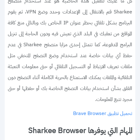
كل ما عليك لتفعيل هذه الخاصية هو عند استخدام متصفح
Sharkee قم بالانتقال إلى الإعدادات وحدد وضع VPN، ثم يقوم
البرنامج بشكل تلقائي بحظر عنوان IP الخاص بك وبالتالي منع كافة
المواقع من تعقبك في البلد الذي تعيش فيه ودون الحاجة إلى تنزيل
البرامج المدفوعة، كما تتمثل إحدى مزايا متصفح Sharkee في عدم
حفظ أي بيانات خاصة عند استخدام وضع التصفح المتخفي مثل
ملفات تعريف الارتباط أو التسجيل التلقائي أو حتى معلومات التعبئة
التلقائية والملفات يمكنك الاستمتاع بالحرية الكاملة أثناء التصفح دون
القلق بشأن استخدام بيانات التصفح الخاصة بك أو حفظها أو حتى
مجرد تتبع المعلومات.
تحميل تطبيق Brave Browser
المهام التي يوفرها Sharkee Browser