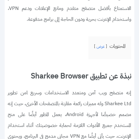
الاستمتاع بأفضل متصفح متقدم ومانع الإعلانات ودعم VPN،
واستخدام الإنترنت بحرية ودون الحاجة إلى برامج مدفوعة.
المحتويات
عرض
نبذة عن تطبيق Sharkee Browser
إنه متصفح ويب آمن ومتعدد الاستخدامات وسريع lمن تطوير
Sharkee Ltd وله مميزات رائعة مقارنة بالمتصفحات الأخرى، حيث إنه
مصمم خصيصًا لأجهزة Android، يعمل المطور أيضًا على منح
المستخدم جميع الأدوات اللازمة لحماية خصوصيتك أثناء استخدام
الإنترنت، حيث يأتي أيضًا مع VPN مجاني مدمج في البرنامج، ويحتوي