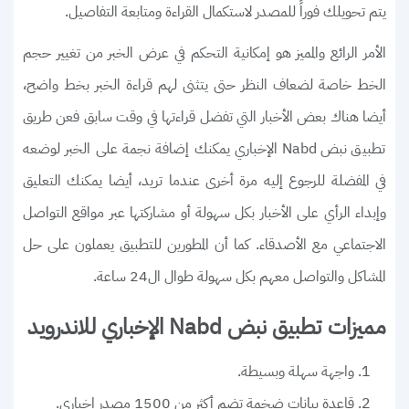
يتم تحويلك فوراً للمصدر لاستكمال القراءة ومتابعة التفاصيل.
الأمر الرائع والمميز هو إمكانية التحكم في عرض الخبر من تغيير حجم
الخط خاصة لضعاف النظر حتى يتثنى لهم قراءة الخبر بخط واضح،
أيضا هناك بعض الأخبار التي تفضل قراءتها في وقت سابق فعن طريق
تطبيق نبض Nabd الإخباري يمكنك إضافة نجمة على الخبر لوضعه
في المفضلة للرجوع إليه مرة أخرى عندما تريد، أيضا يمكنك التعليق
وإبداء الرأي على الأخبار بكل سهولة أو مشاركتها عبر مواقع التواصل
الاجتماعي مع الأصدقاء. كما أن المطورين للتطبيق يعملون على حل
المشاكل والتواصل معهم بكل سهولة طوال ال24 ساعة.
مميزات تطبيق نبض Nabd الإخباري للاندرويد
واجهة سهلة وبسيطة.
قاعدة بيانات ضخمة تضم أكثر من 1500 مصدر إخباري.