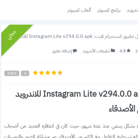
ندرويد
برامج كمبيوتر
ألعاب كمبيوتر
مجاني
ام لايت: Instagram Lite v294.0.0 apk للاندرويد 2022 عبّر عن نفسك وتواصل مع الأصدقاء
4.8
تطبيقات الأندرويد
إضافة تعليق
4.8/5
2
تحميل تطبيق انستجرام لايت: Instagram Lite v294.0.0 apk للاندرويد
ل انستجرام لايت 2022 بعد إصداره بشكل رسمي منذ عدة شهور، حيث كان في انتظاره العديد من أصحاب
اله تستطيع التفاعل مع الكثير من الأصدقاء عبر مشاركة الصور والبوستات