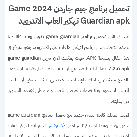
تحميل برنامج جيم جاردن 2024 Game
Guardian apk تهكير العاب الاندرويد
يمكنك الأن
. فأنا هنا
تحميل برنامج game guardian بدون روت
بصدد التحدث عن برنامج لتهكير الالعاب على الاندرويد. وهو متوفر في
هذا المقال بنسخة APK. حيث يمكنك الأن تنزيل
game guardian
. فما رأيك يا صديقي أن تلعب لعبتك المفضلة بلا حدود.
7.2.6 apk
بالطبع ستكون إجابتك بالإيجاب يا صديقي. فكلنا نتمنى أن نلعب
العابنا بلا حدود وبلا فقدات لفرص اللعب والاضطرار لإعادة المستوى
من بدايته.
العب العابك كاملة بدون حدود مع تحميل برنامج game guardian
بدون روت. وهذا إذ يذكرنا ببرنامج
الذي أيضا يهكر العاب
لوكي بوتشر
الاندرويد. فمثل هذه البرامج يعطيك الإشارة للمضي قدما في