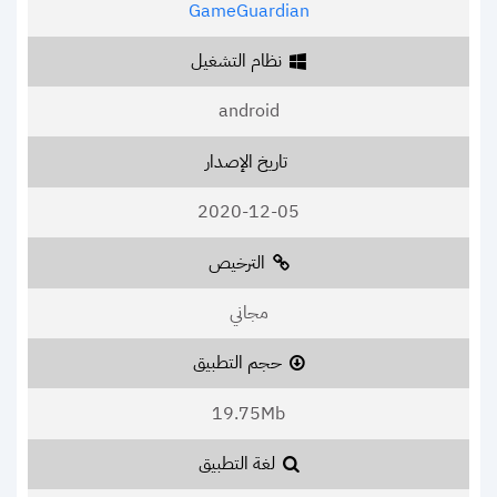
GameGuardian
نظام التشغيل
android
تاريخ الإصدار
2020-12-05
الترخيص
مجاني
حجم التطبيق
19.75Mb
لغة التطبيق