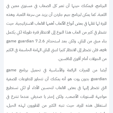
البرنامج، فيمكنك حينها أن تعبر كل الصعاب في مستوى معين في
اللعبة. كما يمكن لبرنامج جيم جاردن أن يزيد من سرعة اللعبة. وهذه
الميزة لها ثقلها في بعض أنواع الألعاب أهمها الالعاب الاستراتيجية. حيث
تضطر في كثير من العاب هذا النوع إلى الانتظار فترة طويلة لكي يكتمل
بناء مبني من المباني. ولكن بعد استخدام game guardian 7.2.6
apk، فلن تضطر إلى الانتظار كثيرا لتبني المباني الهامة الحاسمة في الكثير
من الجولات أمام أقوى المنافسين.
أيضا من المميزات الرائعة والأساسية في تحميل برنامج game
guardian بدون روت هو أنه يمكنك أن تتجاوز المدفوعات المصغرة
التي تضطر إليها في بعض الالعاب لتحسين الأداء أو لكي تستطيع
مواجهة المستويات الأصعب. ولكن إحذر يا صديقي عندما تشرع في
استغلال هذه الميزة، حيث تنبه الكثير من المطورون لهذه الحيل،