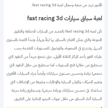
الأمور تزيد من متعة وجمال لعبة fast racing 3d.
لعبة سباق سيارات fast racing 3d
تأتى لعبة fast racing 3d بالعديد من المسارات المختلفة والطرق
المتنوعة والتي يمكن القيام بالسباق بها ليلاً ونهاراً، وتبدأ اللعبة بالمستوى
السهل وتتدرج في الصعوبة، وللوصول للمستويات المتقدمة يجب
عليك الفوز بأحد المراكز الثلاثة الأولى، حتى تجمع مزيداً من النقود التي
تستطيع من خلالها فتح المستويات كما تستطيع من خلال النقود التي
تجمعها ترقية وتحسين مستوى سياراتك وأيضاً شراء السيارات الأقوى،
وتغيير المحركات والوان السيارة والإطارات، وغيرها من الإضافات التي
تساعدك في تحسين سياراتك وزيادة سرعتها، وتستطيع زيادة سرعة
السيارة أثناء السباق من خلال عبوات النيترو المتناثرة على الطريق.