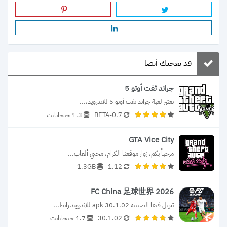
قد يعجبك أيضا
جراند ثفت أوتو 5
تعتبر لعبة جراند ثفت أوتو 5 للاندرويد،...
0.7-BETA
1.3 جيجابايت
GTA Vice City
مرحباً بكم، زوار موقعنا الكرام، محبي ألعاب...
1.3GB
1.12
FC China 足球世界 2026
تنزيل فيفا الصينية 30.1.02 apk للاندرويد رابط...
30.1.02
1.7 جيجابايت