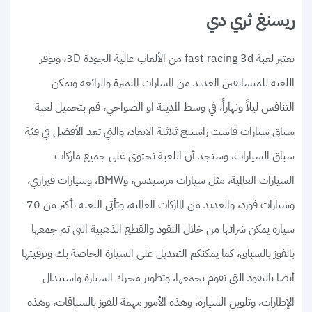
ريسنغ ثري دي
تعتبر لعبة fast racing 3d من الألعاب عالية الجودة 3D، وتوفر
اللعبة للمتسابقين العديد من المسارات المتميزة والرائعة ويمكن
التنافس ليلاً ونهاراً، في وسط المدينة او الضواحي، قم بتحميل لعبة
سباق سيارات فاست راسينج ثلاثية الابعاد، والتي تعد الأفضل في فئة
سباق السيارات، وستجد أن اللعبة تحتوى على جميع ماركات
السيارات العالمية، مثل سيارات مرسيدس، وBMW، وسيارات فيراري،
وسيارات فورد، والعديد من الماركات العالمية، وتأتى اللعبة بأكثر من 70
سيارة يمكن شرائها من خلال النقود والقطع الذهبية التي تم جمعها
بالفوز بالسباق، كما يمكنكم التعديل على السيارة الخاصة بك وترقيتها
أيضا بالنقود التي تقوم بجمعها، وتطوير محرك السيارة واستبدال
الإطارات، وتلوين السيارة، وهذه الأمور مهمة للفوز بالسباقات، وهذه