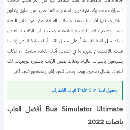
Bus Simulator Ultimate ستجد أنها من أكثر العاب محاكاة
السيارات متعة وقد تم تطوير اللعبة وإضافة العديد من الطرق وتطوير
المناظر وجعلها أقرب للحقيقة، وبجانب القيادة يمكن من خلال اللعبة
إنشاء مصنع خاص لتصنيع الباصات، وستجد أن الركاب يتفاعلون
معك مثل الحقيقة تماماً، على سبيل المثال أثناء قيادة الباص إذا ما
قمت بالاصطدام بشيء ما في الطريق أثناء القيادة ستجد أن الركاب
يصيحون بأصوات عالية، وهناك بعض الركاب يعطون توجيهات لك
للقيادة بشكل صحيح، وهذا يعطى للعبة إثارة ومتعة وواقعية أكثر.
تحميل لعبة Train Sim قيادة القطارات
Bus Simulator Ultimate أفضل العاب
باصات 2022