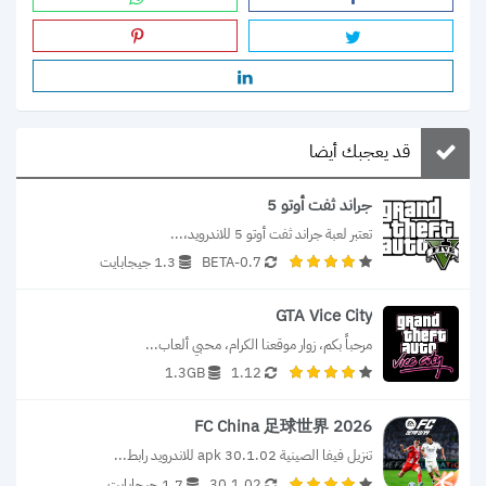
قد يعجبك أيضا
جراند ثفت أوتو 5
تعتبر لعبة جراند ثفت أوتو 5 للاندرويد،...
0.7-BETA
1.3 جيجابايت
GTA Vice City
مرحباً بكم، زوار موقعنا الكرام، محبي ألعاب...
1.3GB
1.12
FC China 足球世界 2026
تنزيل فيفا الصينية 30.1.02 apk للاندرويد رابط...
30.1.02
1.7 جيجابايت