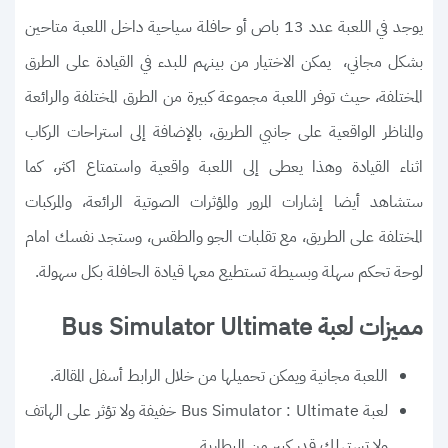
يوجد في اللعبة عدد 13 باص أو حافلة سياحية داخل اللعبة متاحين
بشكل مجاني، يمكن الاختيار من بينهم للبدء في القيادة على الطرق
المختلفة، حيث توفر اللعبة مجموعة كبيرة من الطرق المختلفة والرائعة
والمناظر الواقعية على جانبي الطريق، بالإضافة إلى استراحات الركاب
اثناء القيادة وهذا يعطى إلى اللعبة واقعية واستمتاع اكثر، كما
ستشاهد أيضا إشارات المرور والمؤثرات الصوتية الرائعة، والمركبات
المختلفة على الطريق، مع تقلبات الجو والطقس، وستجد نفسك امام
لوحة تحكم سهلة وبسيطة تستطيع معها قيادة الحافلة بكل سهولة.
مميزات لعبة Bus Simulator Ultimate
اللعبة مجانية ويمكن تحميلها من خلال الرابط أسفل المقالة.
لعبة Bus Simulator : Ultimate خفيفة ولا تؤثر على الهاتف
ولا تستهلك قدر كبير من البطارية.