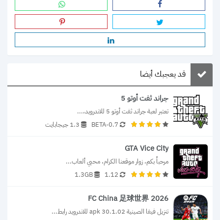
قد يعجبك أيضا
جراند ثفت أوتو 5
تعتبر لعبة جراند ثفت أوتو 5 للاندرويد،...
0.7-BETA
1.3 جيجابايت
GTA Vice City
مرحباً بكم، زوار موقعنا الكرام، محبي ألعاب...
1.3GB
1.12
FC China 足球世界 2026
تنزيل فيفا الصينية 30.1.02 apk للاندرويد رابط...