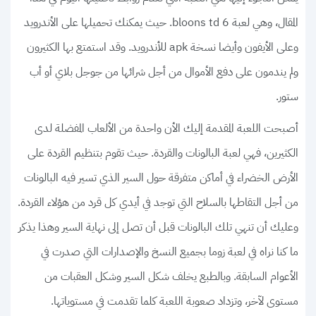
المقال، وهي لعبة bloons td 6. حيث يمكنك تحميلها على الأندرويد
وعلى الأيفون وأيضا نسخة apk للأندرويد. وقد استمتع بها الكثيرون
ولم يندمون على دفع الأموال من أجل شرائها من جوجل بلاي أو أب
ستور.
أصبحت اللعبة المقدمة إليك الأن واحدة من الألعاب المفضلة لدى
الكثيرين، فهي لعبة البالونات والقردة. حيث تقوم بتنظيم القردة على
الأرض الخضراء في أماكن متفرقة حول السير الذي تسير فيه البالونات
من أجل التقاطها بالسلاح التي توجد في أيدي كل قرد من هؤلاء القردة.
وعليك أن تنهي تلك البالونات قبل أن تصل إلى نهاية السير وهذا يذكر
ما كنا نراه في لعبة زوما بجميع النسخ والإصدارات التي صدرت في
الأعوام السابقة. وبالطبع يخلف شكل السير وشكل العقبات من
مستوى لآخر، وتزداد صعوبة اللعبة كلما تقدمت في مستوياتها.