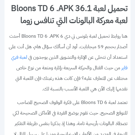
تحميل لعبة Bloons TD 6 .APK 36.1
لعبة معركة البالونات التي تنافس زوما
هنا روابط تحميل لعبة بلونس تي دي 6 Bloons TD 6 .APK أحدث
أصدار بحجم 59 ميجابايت. أود أن أسألك سؤال هام، هل أنت على
استعداد أن تتخلى عن الإثارة والتشويق الذين يوجدون في
لعبة فري
من حيث القتال والحركة السريعة بإثارة ومتعة من نوع خاص
فاير
مختلف عن المتعارف عليه؟ فإن كانت هذه رغبتك فإن اللعبة التي
نقدمها إليك الأن هي اللعبة الأنسب بالنسبة لك.
تعتمد لعبة Bloons TD 6 على فكرة الوقوف الصحيح المصاحب
للتوقع الصحيح. حيث تقوم بوضع القردة في الأماكن الصحيحة لكي
تصطاد البالونات بأريحية تامة. وهذا إذ يذكرنا بنفس طريقة التفكير
المتبعة في العديد من الألعاب الاستراتيجية ومنها على سبيل المثال لا