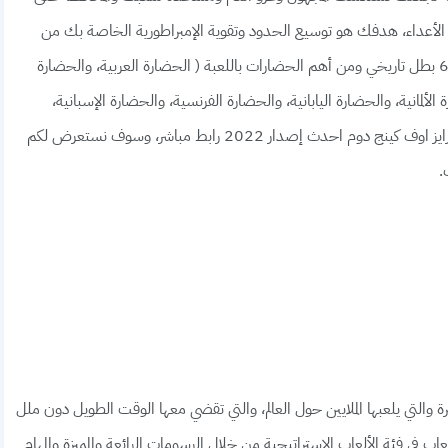
م الأعداء، هدفك هو توسيع الحدود وتقوية الإمبراطورية الخاصة بك من
خلال اللعب والتحدي والمغامرة في 12 حضارة مختلفة، 68 بطل تاريخي ومن أهم الحضارات باللعبة ( الحضارة العربية، والحضارة
الألمانية، والحضارة اليابانية، والحضارة الفرنسية، والحضارة الإسبانية،
والحضارة الكورية) أختر أي منها وابدأ المغامرة، حمل لعبة رايز اوف كينج دوم احدث إصدار 2022 رابط مباشر، وسوف نستعرض لكم
.
ستراتيجية الشهيرة والتي يلعبها الملايين حول العالم، والتي تقضي معها الوقت الطويل دون ملل
اب في فئة الألعاب الاستراتيجية من خلال الرسومات الرائعة والمميزة والمهام