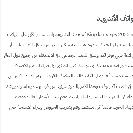
الكثير من المهارات التي ستكتشفها بالتأكيد حال تحميل لعبة Rise of Kingdoms apk 2022 للاندرويد رابط مباشر الآن على الهاتف
لم، لعبة رايز اوف كينجدوم هي لعبة يمكن لعبها من خلال لاعب واحد أو
 والمتعة فهي توفر لكم وضع اللعب الجماعي مع الأصدقاء من جميع دول العالم
ى تستطيع تقوية مدينتك وجيوشك قبل الدخول في صراعات مع الأصدقاء
وتعده جيداُ قيادة المملكة تتطلب الحكمة والقوة ستتوفر لديك الكثير من
ي اللعب أكبر وقت وهذا الأمر بالطبع سيزيد من قوة وسطوة إمبراطوريتك
 وأماكن التدريب للجيش داخل المدينة، وقم ببناء الأسوار العالية ووضع
المدينة، الحرب قادمة كن مستعد وقم بتدريب الجيوش وشراء الأسلحة حتى