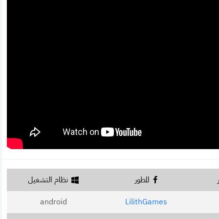
المطور
نظام التشغيل
android
LilithGames