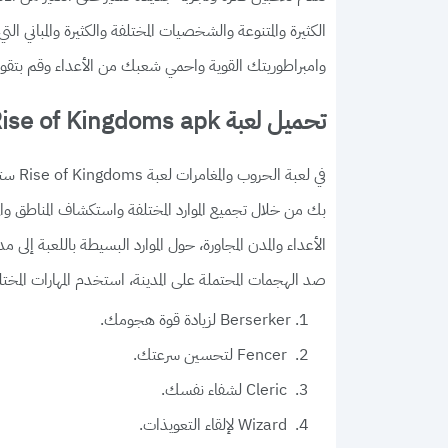
الكثيرة والمتنوعة والشخصيات المختلفة والكثيرة والمباني ا
وامبراطوريتك القوية واحمي شعبك من الأعداء وقم بتقو
تحميل لعبة Rise of Kingdoms apk للاندرويد
في لع
بك من خلال تجميع الموارد المختلفة واستكشاف المناطق وا
الأعداء والمدن المجاورة، حول الموارد البسيطة باللعبة إلى
صد الهجمات المحتملة على المدينة، استخدم المهارات المختل
Berserker لزيادة قوة هجومك.
Fencer لتحسين سرعتك.
Cleric لشفاء نفسك.
Wizard لإلقاء التعويذات.