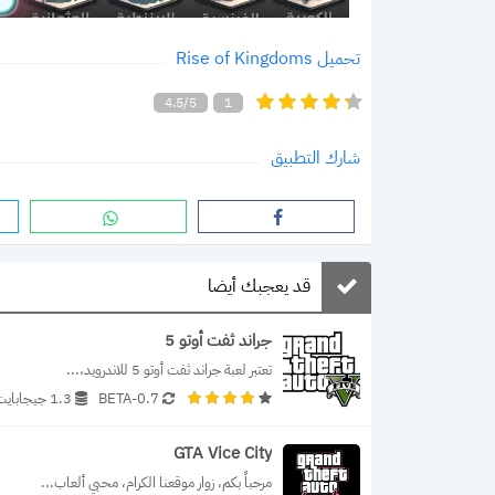
تحميل Rise of Kingdoms‏
4.5/5
1
شارك التطبيق
قد يعجبك أيضا
جراند ثفت أوتو 5
تعتبر لعبة جراند ثفت أوتو 5 للاندرويد،...
0.7-BETA
1.3 جيجابايت
GTA Vice City
مرحباً بكم، زوار موقعنا الكرام، محبي ألعاب...