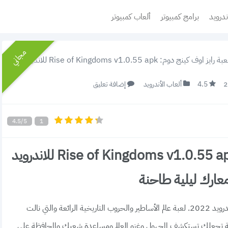
ندرويد
برامج كمبيوتر
ألعاب كمبيوتر
مجاني
 Rise of Kingdoms v1.0.55 apk للاندرويد 2022 أبطال من كل الحضارات ومعارك ليلية طاحنة
4.5
ألعاب الأندرويد
إضافة تعليق
4.5/5
1
تحميل لعبة رايز اوف كينج دوم: Rise of Kingdoms v1.0.55 apk للاندرويد
تحميل لعبة رايز اوف كينج دوم Rise of Kingdoms للاندرويد 2022. لعبة عالم الأساطير والحروب التاريخية الرائعة والتي نالت
عبة تجعلك تستكشف المجهول وغزو العالم ومساعدة شعبك والمحافظة على