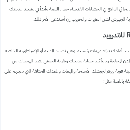
لتي تحاكي الواقع في الحضارات القديمة، حمل اللعبة وأبدأ في تشييد مدينتك
ية الجيوش لشن الغزوات والحروب إن أستدعى الأمر ذلك.
بة الحروب والمغامرات لعبة Rise of Kingdoms ستجد أمامك ثلاثة مهمات رئيسية وهي تشييد المدينة أو الإمبراطورية الخاصة
لمدن المجاورة وبالتأكيد حماية مدينتك وتقوية الجيش لصد الهجمات من
 مدينة قوية ووفر لجيشك الأسلحة والمهمات والمعدات المختلفة التي تعينهم على
فة باللعبة مثل: