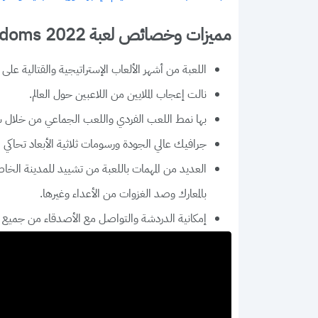
مميزات وخصائص لعبة Rise of Kingdoms 2022
اللعبة من أشهر الألعاب الإستراتيجية والقتالية على
نالت إعجاب الملايين من اللاعبين حول العالم.
بها نمط اللعب الفردي واللعب الجماعي من خلال شب
جرافيك عالي الجودة ورسومات ثلاثية الأبعاد تحاكي الحضارات ال12 القديمة
العديد من المهمات باللعبة من تشييد للمدينة الخ
بالمعارك وصد الغزوات من الأعداء وغيرها.
إمكانية الدردشة والتواصل مع الأصدقاء من جميع أنح