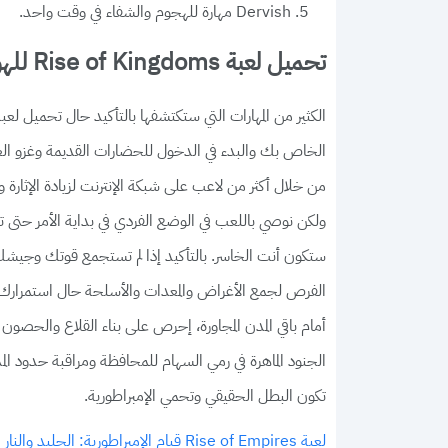
Dervish مهارة للهجوم والشفاء في وقت واحد.
تحميل لعبة Rise of Kingdoms‏ للهواتف الأندرويد
الخاص بك والبدء في الدخول للحضارات القديمة وغزو العا
من خلال أكثر من لاعب على شبكة الإنترنت لزيادة الإثارة
ولكن نوصي باللعب في الوضع الفردي في بداية الأمر حت
ستكون أنت الخاسر. بالتأكيد إذا لم تستجمع قوتك وجيشك 
الفرص لجمع الأغراض والمعدات والأسلحة حال استمرارك ف
أمام باقي المدن المجاورة، إحرص على بناء القلاع والحصون
الجنود الماهرة في رمي السهام للمحافظة ومراقبة حدود 
تكون البطل الحقيقي وتحمي الإمبراطورية.
لعبة Rise of Empires قيام الإمبراطورية: الجليد والنار