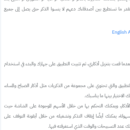
 طلبك الشخصي، فيجب مشاركة تطبيق Azkari بقدر ما تستطيع بين أصدقاءك دعهم لا ينسوا الذكر حتى يصل إلى جميع
ي، بعدما قمت بتنزيل أذكاري، ثم تثبيت التطبيق على جهازك والبدء في استخدام
للتطبيق والتي تحتوي على مجموعة من الذكريات مثل أذكار الصباح والمساء،
 الاختيار بينها ما يناسبك.
الأذكار، ويمكنك التحكم بها من خلال الأسهم الموجودة على الشاشة حيث
 بسهولة، يمكنك أيضًا إيقاف التذكر وتشغيله من خلال أيقونة التوقف على
ك عدد التسبيحات والوقت الذي استغرقته فيها.