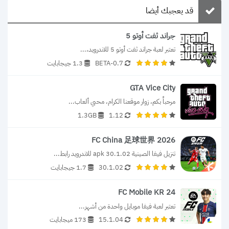
قد يعجبك أيضا
جراند ثفت أوتو 5
تعتبر لعبة جراند ثفت أوتو 5 للاندرويد،...
0.7-BETA
1.3 جيجابايت
GTA Vice City
مرحباً بكم، زوار موقعنا الكرام، محبي ألعاب...
1.3GB
1.12
FC China 足球世界 2026
تنزيل فيفا الصينية 30.1.02 apk للاندرويد رابط...
30.1.02
1.7 جيجابايت
FC Mobile KR 24
تعتبر لعبة فيفا موبايل واحدة من أشهر...
15.1.04
173 ميجابايت