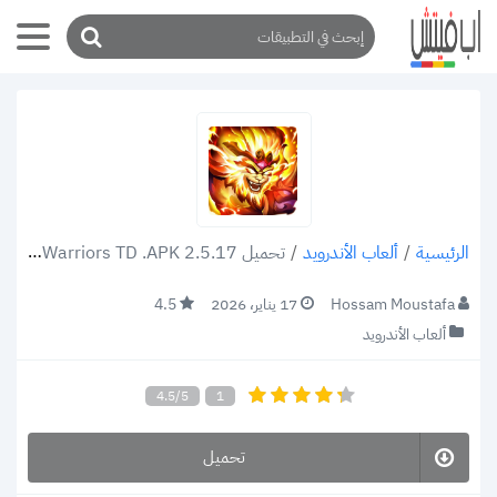
/
ألعاب الأندرويد
/
تحميل Empire Warriors TD .APK 2.5.17 امبير واريورز تي دي
الرئيسية
Hossam Moustafa
17 يناير، 2026
4.5
ألعاب الأندرويد
4.5/5
1
تحميل