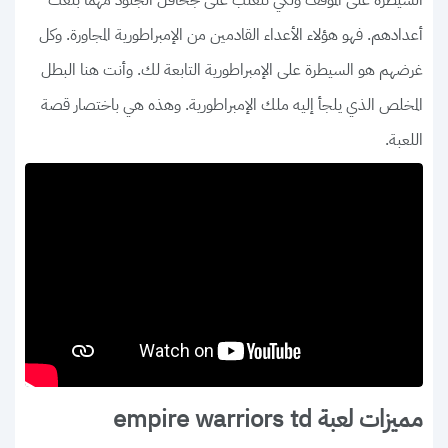
السيطرة على الموقف ولكي تتغلب على جحافل الجنود مهما بلغت
أعدادهم. فهو هؤلاء الأعداء القادمين من الإمبراطورية المجاورة. وكل
غرضهم هو السيطرة على الإمبراطورية التابعة لك. وأنت هنا البطل
المخلص الذي يلجأ إليه ملك الإمبراطورية. وهذه هي باختصار قصة
اللعبة.
مميزات لعبة empire warriors td