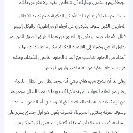
بجحافلهم باستمرار، وعليك أن تتخلص منهم ولا مفر من ذلك.
حيث يتم بناء الأبراج في تلك الأماكن المذكورة، ويتم توليد الأبطال
المحاربين الذين سوف يذودون عن أرجاء الإمبراطورية، والموكل إليهم
قتال الأعداء حينما يبدأون في العبور من هذا الطريق الضيق الذي يمر
بطول الأرض وصولا إلى القاعدة المذكورة. فكل ما عليك هو توليد
أعداد من الجنود تتناسب مع أعداد الجنود التابعين للأعداء. وهذه
هي ببساطة الفكرة من لعبة امبير واريورز تي دي.
يبقى لنا أن نشرح شيء هام. وهي أنه يوجد بطل من أبطال اللعبة
يعتبر هو القائد للقوات التي تمتلكها أنت ويملك هذا البطل مجموعة
من الإمكانيات والقدرات الخاصة التي لا توجد في أمثاله من الجنود.
وسوف تعرفه بمنتهى السهولة، فسوف يكون هو أول جندي يظهر على
الساحة. فيجب عليك أن تستغله أفضل استغلال لكي تتمكن من