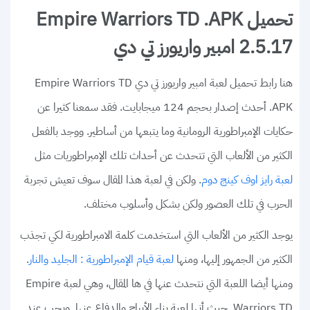
تحميل Empire Warriors TD .APK
2.5.17 امبير واريورز تي دي
هنا رابط تحميل لعبة امبير واريورز تي دي Empire Warriors TD
.APK أحدث إصدار بحجم 124 ميجابايت. فقد سمعنا كثيرا عن
حكايات الإمبراطورية الرومانية وما يتبعها من أساطير. ووجد بالفعل
الكثير من الألعاب التي تتحدث عن أحداث تلك الإمبراطوريات مثل
. ولكن في لعبة هذا المقال سوف تعيش تجربة
لعبة رايز اوف كينج دوم
الحرب في تلك العصور ولكن بشكل وأسلوب مختلف.
يوجد الكثير من الألعاب التي استخدمت كلمة الامبراطورية لكي تجذب
الكثير من الجمهور إليها، ومنها
.
لعبة قيام الإمبراطورية : الجليد والنار
ومنها أيضا اللعبة التي نتحدث عنها في ها المقال، وهي لعبة Empire
Warriors TD. حيث أنها لعبة بناء الأبراج والدفاع عنها. ويجب عند