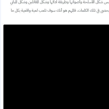
س شكل الأسلحة وأصواتها وطريقة ادائها وشكل المقاتلين وشكل المباني
ا يحصى في تلك الكلمات. فالمهم هو أنك سوف تلعب لعبة واقعية بكل ما