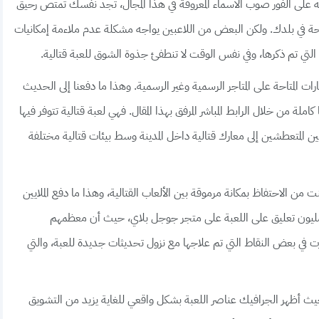
ه على الفور صوب الأسماء المعروفة في هذا المجال، تجد نفسك تمتص رحيق
احة في بلدك. ولكن البعض من اللاعبين يواجه مشكلة عدم ملاءمة إمكانيات
ة التي تم ذكرها، وفي نفس الوقت لا تنطفئ جذوة الشوق للعبة قتالية.
المتاحة على المتاجر الرسمية وغير الرسمية. وهذا ما دفعنا إلى الحديث
لة من خلال الرابط المباشر المرفق بهذا المقال. فهي لعبة قتالية تتوفر فيها
عبين المتعطشين إلى معارك قتالية داخل المدينة وسط بيئات قتالية مختلفة
من الاحتفاظ بمكانة مرموقة بين الألعاب القتالية، وهذا ما دفع الملايين
اللاعبين إلى التكالب عليها. حتى أنه يوجد أكثر من 2 مليون تعليق على اللعبة على متجر جوجل بلاي، حيث أن معظمهم
رت في بعض النقاط التي تم علاجها مع نزول تحديثات جديدة للعبة، والتي
حيث أظهر الجرافيك عناصر اللعبة بشكل واقعي للغاية يزيد من التشويق