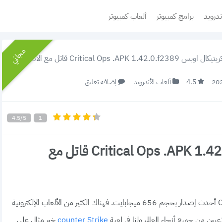
ندرويد
برامج كمبيوتر
ألعاب كمبيوتر
مجاني
Critical Ops .APK 1.42.0.f قاتل مع الأصدقاء
4.5
ألعاب الأندرويد
إضافة تعليق
4.5/5
1
تحميل كريتيكال اوبس Critical Ops .APK 1.42.0.f2389 قاتل مع
هنا رابط تحميل لعبة كريتيكال اوبس Critical Ops .APK أحدث إصدار بحجم 656 ميجابايت. فهناك الكثير من الألعاب الإلكترونية
بين من جميع أنحاء العالم، ولنا في لعبة
خير مثال على
counter Strike