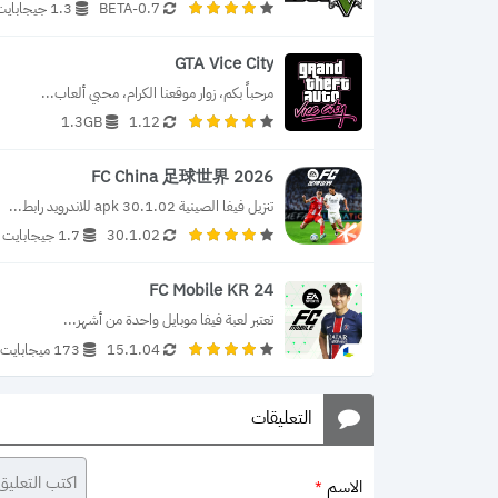
0.7-BETA
1.3 جيجابايت
GTA Vice City
مرحباً بكم، زوار موقعنا الكرام، محبي ألعاب...
1.3GB
1.12
FC China 足球世界 2026
تنزيل فيفا الصينية 30.1.02 apk للاندرويد رابط...
30.1.02
1.7 جيجابايت
FC Mobile KR 24
تعتبر لعبة فيفا موبايل واحدة من أشهر...
15.1.04
173 ميجابايت
التعليقات
الاسم
*