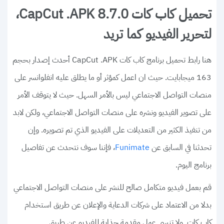
تحميل كاب كات CapCut .APK 8.7.0،
لتحرير الفيديو كما تريد
هنا رابط تحميل برنامج كاب كات CapCut .APK أحدث إصدار بحجم
163 ميجابايت. حيث ان اعمل كمؤثر أو ما يطلق عليه انفلوانسر على
منصات التواصل الاجتماعي ليس بالأمر السهل. حيث لا يتوقف الأمر
على تصوير الفيديو ونشره على منصات التواصل الاجتماعي، ولكن لابد
من تنفيذ الكثير من التعديلات على الفيديو الذي تم تصويره. وإن
تحدثنا في السابق عن
، فإننا سوف نتحدث عن تفاصيل
Funimate
برنامج اليوم.
قم بعمل فيديو متكامل صالح للنشر على منصات التواصل الاجتماعي
بدلا من الاعتماد على شركات الدعاية والإعلان عن طريق استخدام
كاب كات. ولا تنسى عمل مقدمة جذابة للفيديو عن طريق