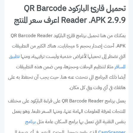
تحميل قارئ الباركود QR Barcode
Reader .APK 2.9.9 اعرف سعر المنتج
يمكنك من هنا تحميل برنامج قارئ الباركود QR Barcode Reader
.APK أحدث إصدار بحجم 5 ميجابايت. هناك الكثير من التطبيقات
التي نضطر إلى تحميلها لأغراض خدمية وليست ترفيهية، ومنها
تطبيق
مثلا لتنظيم الرحلات وحجزها، ومن ضمن هذه التطبيقات
المسافر
أيضا ذلك البرنامج الي نتحدث عنه هنا. حيث يجب أن تحتفظ به على
هاتفك في أي وقت وفي كل مكان.
يعمل برنامج QR Barcode Reader على قراءة الباركود على مختلف
المنتجات لمعرفة المعلومات الهامة عنها، ومنها السعر طبعا. وهو يعمل
بنفس التقنية التي تعمل بها برامج السكان عامة مثل
برنامج
الذي يقوم بتحويل المحتوى النصي في أي صورة إلى
CamScanner