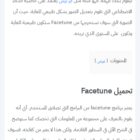
ليقوم بتلك المهمة. فهو مثله مثل
يعتمد على خاصية الذكاء
اير برش
الاصطناعي التي تقوم بتعديل الصور بشكل طبيعي للغاية. حيث أن
الصورة التي سوف تستخرجها من Facetune ستكون طبيعية للغاية
وتكون على المستوى الذي تريده.
المحتويات
عرض
تحميل Facetune
يعتبر برنامج facetune من البرامج التي تصادق المستخدم. أي أنه
يقوم بالتعرف على مجموعة من المعلومات التي تخصك كما سنوضح
في الشرح الآتي في السطور القادمة. ولكن هذا لا يغير من كفاءته. فسوف