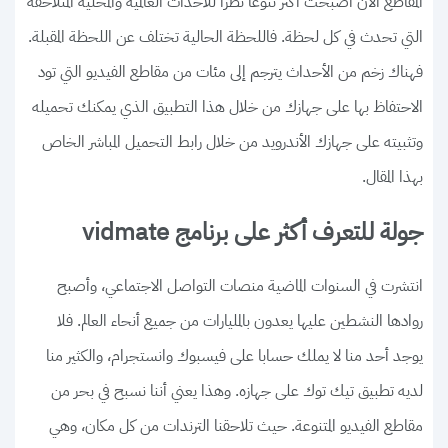
المقاطع الآن أصبحت أكثر تنوعا نظرا للأحداث العالمية والمحلية المتلاحقة
التي تحدث في كل لحظة. فاللحظة الحالية تختلف عن اللحظة المقبلة.
فهناك زخم من الأحداث يترجم إلى مئات من مقاطع الفيديو التي تود
الاحتفاظ بها على جهازك من خلال هذا التطبيق الذي يمكنك تحميله
وتثبيته على جهازك الأندرويد من خلال رابط التحميل المباشر الخاص
بهذا المقال.
جولة للتعرف أكثر على برنامج vidmate
انتشرت في السنوات الماضية منصات التواصل الاجتماعي، وأصبح
روادها النشطين عليها يعدون بالمليارات من جميع أنحاء العالم. فلا
يوجد أحد منا لا يملك حسابا على فيسبوك وانستجرام، والكثير منا
لديه تطبيق تيك توك على جهازه. وهذا يعني أننا نسبح في بحر من
مقاطع الفيديو المتنوعة. حيث تلاحقنا الترندات من كل مكان، وهي