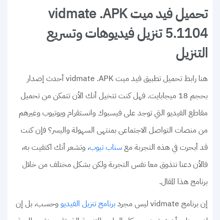
تحميل فيد ميت vidmate .APK
5.1104 تنزيل فيديوهات وتسريع
التنزيل
هنا رابط تحميل تطبيق فيد ميت vidmate .APK أحدث إصدار
بحجم 18 ميجابايت. فهل كنت تتخيل أنك الأن تتمكن من تحميل
مقاطع الفيديو التي توجد على فيسبوك وانستقرام ويوتيوب وغيرهم
من منصات التواصل الاجتماعى بمنتهى السهولة واليسر؟ فإن كنت
قد أبحرت في هذه التجربة مع
، وتشعر أنك اكتفيت به،
سناب تيوب
فالأن دعنا نتذوق معا نفس التجربة ولكن بشكل مختلف من خلال
برنامج هذا المقال.
إن برنامج vidmate ليس مجرد
وحسب، بل إن
برنامج تنزيل الفيديو