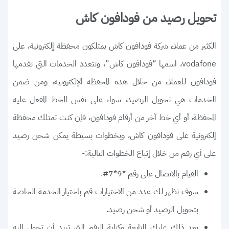
تحويل رصيد من فودافون كاش
الكثير من عملاء شركة فودافون كاش يمتلكون محفظة إلكترونية، على
vodafone، اسمها “فودافون كاش”، وتتعدد الخدمات التي تقدمها
فودافون للعملاء من خلال هذه المحفظة الإلكترونية، ومن ضمن
الخدمات هي تحويل الرصيد، سواء على نفس الخط المفعل عليه
المحفظة، أو أي خط آخر من أرقام فودافون، فإن كنت تمتلك محفظة
إلكترونية على فودافون كاش، وبخطوات بسيطة يمكن شحن رصيد
على أي رقم من خلال إتباع الخطوات التالية:-
القيام بالاتصال على رقم *9*7#.
سوف تظهر لك عدد من الاختيارات قم باختيار الخدمة الخاصة
بتحويل الرصيد أو شحن رصيد.
بعد ذلك عليك المتابعة وكتابة الرقم التي تريد أن تحول إليه