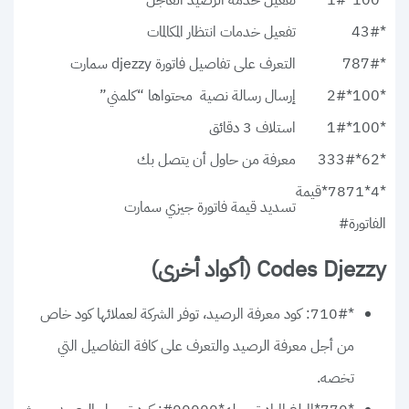
*100*1#
تفعيل خدمة الرصيد العاجل
*43#
تفعيل خدمات انتظار المكالمات
*787#
التعرف على تفاصيل فاتورة djezzy سمارت
*100*2#
إرسال رسالة نصية محتواها “كلمني”
*100*1#
استلاف 3 دقائق
*62*333#
معرفة من حاول أن يتصل بك
*4*7871*قيمة
تسديد قيمة فاتورة جيزي سمارت
الفاتورة#
Codes Djezzy (أكواد أخرى)
*710#: كود معرفة الرصيد، توفر الشركة لعملائها كود خاص
من أجل معرفة الرصيد والتعرف على كافة التفاصيل التي
تخصه.