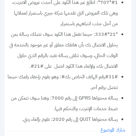
#1*707*: اطلع عبر هذا الكود على أحدث عروض الانترنت،
وهي تلك العروض التي تقدمها شركة جيزي باستمرار لعملائها
من أجل جذب انتباههم باستمرار.
*21*333#: حينما تفعل هذا الكود سوف تصلك رسالة بمن
يحاول الاتصال بك بأن هاتفك مغلق أو غير موجود بالخدمة في
الوقت الحالي، وسوف تتلقى رسالة تفيد بالرقم الذي حاول
الاتصال بك، ولإلغاء هذا الكود اتصل على #21#.
#31#رقم الهاتف الخاص بك#: وهو يقوم بإخفاء رقمك حينما
تتصل برقم أخر.
رسالة محتواها GPRS إلى رقم 7000: وهنا سوف تتمكن من
ضبط خدمات الإنترنت والتحكم فيها.
رسالة محتواها QUIT إلى رقم 2020: تقوم بإلغاء رنتي.
شارك الموضوع