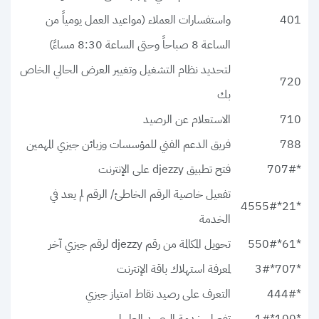
401
واستفسارات العملاء (مواعيد العمل يومياً من
الساعة 8 صباحاً وحتى الساعة 8:30 مساءً)
لتحديد نظام التشغيل وتغيير العرض الحالي الخاص
720
بك
710
الاستعلام عن الرصيد
788
فريق الدعم الفني للمؤسسات وزبائن جيزي المهمين
*707#
فتح تطبيق djezzy على الإنترنت
تفعيل خاصية الرقم الخاطئ/ الرقم لم يعد في
*21*4555#
الخدمة
*61*550#
تحويل المكالمة من رقم djezzy لرقم جيزي آخر
*707*3#
لمعرفة استهلاك باقة الإنترنت
*444#
التعرف على رصيد نقاط امتياز جيزي