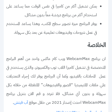
يمكن تشغيل أكثر من كاميرا في نفس الوقت مما يساعد على
استخدام أكثر من برنامج دردشة معاً بدون مشاكل.
يوفر البرنامج ميزة تصوير سطح المكتب، وهذا يساعد المستخدم
في عمل شروحات وفيديوهات تعليمية عن بعد بكل سهولة.
الخلاصة
ان برنامج WebcamMax ويب كام ماكس واحد من أهم البرامج
المتخصصة في تشغيل كاميرا اللاب توب والكمبيوتر، والذى يستخدم في
عمل المحادثات بالفيديو، وكما أن البرنامج يوفر لك إجراء التعديلات
علي ملفات الملتيميديا “الصور والفيديوهات” الملتقطة من خلاله بكل
سهولة و بدون أي مشاكل، فلا تتردد و قم الان بتنزيل برنامج
WebcamMax احدث إصدار 2021 من خلال موقع
.
آب فيتش