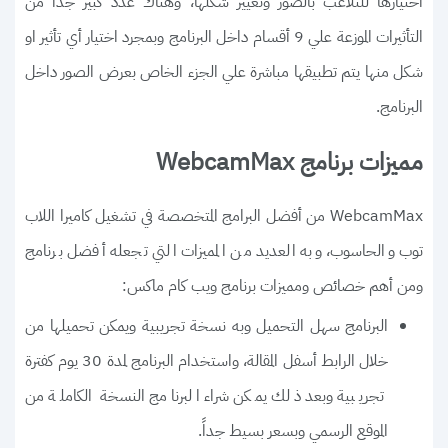
اختيارها للتلاعب بالصور وتغيير شكلها، وهناك عدد كبير جدا من
التأثيرات الموزعة علي 9 أقسام داخل البرنامج وبمجرد اختيار أي تأثير او
شكل منها يتم تطبيقها مباشرة علي الجزء الخاص بعرض الصور داخل
البرنامج.
مميزات برنامج WebcamMax
WebcamMax من أفضل البرامج المتخصصة في تشغيل كاميرا اللاب
توب والحاسوب، وبه العديد من المميزات التي تجعله أفضل برنامج
ومن أهم خصائص ومميزات برنامج ويب كام ماكس:
البرنامج سهل التحميل وبه نسخة تجريبية ويمكن تحميلها من
خلال الرابط أسفل المقالة، واستخدام البرنامج لمدة 30 يوم كفترة
تجريبية وبعد ذلك يمكن شراء البرنامج النسخة الكاملة من
الموقع الرسمي وبسعر بسيط جداً.