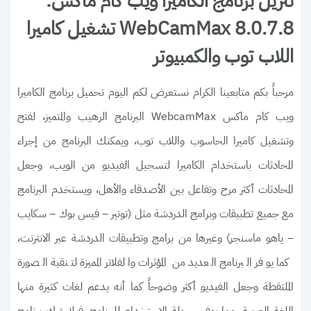
تنزيل برنامج الكاميرا ويب كام ماكس:
WebCamMax 8.0.7.8 تشغيل كاميرا
اللاب توب والكمبيوتر
مرحباً بكم متابعينا الكرام نستعرض لكم اليوم تحميل برنامج الكاميرا
ويب كام ماكس WebcamMax البرنامج الرهيب والمتميز، لفتح
وتشغيل كاميرا الحاسوب واللاب توب، ويمكنك البرنامج من إجراء
المحادثات باستخدام الكاميرا لتسجيل الفيديو من الويب، وجعل
المحادثات أكثر مرح وتفاعل بين الأصدقاء والأهل، ويستخدم البرنامج
مع جميع تطبيقات وبرامج الدردشة مثل (توتير – فيس بوك – سكايب
– ياهو ماسنجر) وغيرها من برامج وتطبيقات الدردشة عبر الانترنت،
كما يوفر البرنامج العديد من المؤثرات والفلاتر المميزة لتنقية الصورة
الملتقطة وجعل الفيديو أكثر وضوحاً كما أنه يدعم لغات كثيرة منها