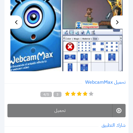
تحميل WebcamMax
4/5
3
تحميل
شارك التطبيق