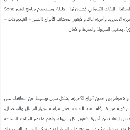
البرامج المميزة والحديثة التي تمكن المستخدم من إرسال واستقبال الملفات الكبيرة في غضون ثوان قليلة، ويستخدم برنامج الشير Send
تر أو أجهزة الاندرويد وأجهزة الماك والأيفون بمختلف الأنواع (الصور – الفيديوهات –
رى)، بمنتهى السهولة والسرعة والأمان.
اع والاحجام بين جميع أنواع الأجهزة، بشكل سهل وبسيط، مع المحافظة على
الأمان في نقل الملفات، ويتيح لك البرنامج تسجيل كلمة سر قوية من 6 ارقام عند الحاجة لعمل مزامنة لجهاز الارسال والاستقبال،
 الجميع خدمة نقل الملفات بين أجهزة الايفون بكل سهولة، وأهم ما يميز البرنامج البساطة
بعد تحميل وتثبيت البرنامج على الجهاز لديك يمكن البدء في الاستخدام