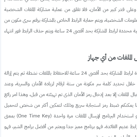
جانى وعلى قدر كبير من الأمان، فلا تقلق من عملية مشاركة الملفات الشخصية
علومات الشخصية، ويتم حماية الرابط الخاص بالمشاركة برقم سرى مكون من
6 ارقام ويصعب تخمين الرقم، كما يعطى البرنامج صلاحية محددة لرابط المشاركة بحد أقصى 24 ساعة ويتم حذف الرابط فور انتهاء
الرائع والمميز في برنامج Send Anywhere هو تحديد مدة لرابط المشاركة بحد أقصى 24 ساعة للاحتفاظ بالملفات نشطة ثم يتم إزالة
 من خلال تحديد كلمة سر مكونة من ستة ارقام لزيادة الأمان والسرية، وعند
 الملفات إلا بعد إدخال رمز الأمان الذى تم تهيئته من قبل، وهذا امر رائع
ما يمكنكم ضبط رمز استجابة سريع وذلك لتمكين أكثر من شخص لتحميل
الملفات ومشاركتها في نفس الوقت، لكن من الأفضل هو استخدام البرنامج لإرسال الملفات مرة واحدة (One Time Key) بمعنى
ابط عديم الفائدة، فهو برنامج مميز جدا ويعتبر من أفضل برامج الشير، فهو