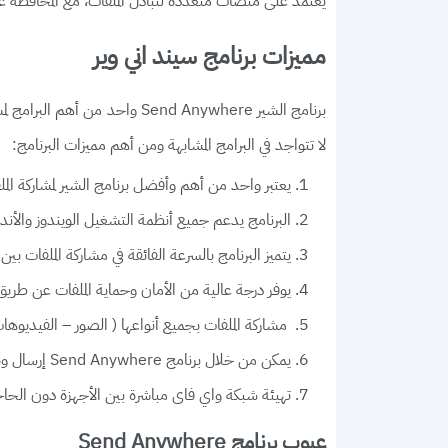
يعتمد على منصات متعددة لتبادل الملفات، مع المحافظة 
مميزات برنامج سيند اني وير
برنامج الشير Send Anywhere واح
لا تتواجد في البرامج المشابهة ومن أهم مميزات البرنامج:
يعتبر واحد من أهم وأفضل برنامج الشير لمشاركة المل
البرنامج يدعم جميع أنظمة التشغيل الويندوز والأندر
يتميز البرنامج بالسرعة الفائقة في مشاركة الملفات بين 
يوفر درجة عالية من الأمان وحماية الملفات عن طري
مشاركة الملفات بجميع أنواعها ( الصور – الفيديوها
يمكن من خلال برنامج Send Anywhere إرسال ونقل الملفات أكثر من مرة دون الحاجة إلى تخزين سحابى.
تهيئة شبكة واي فاى مباشرة بين الأجهزة دون الحاجة 
عيوب برنامج Send Anywhere