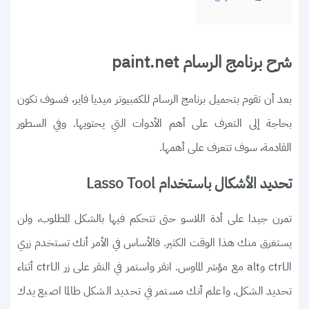
شرح برنامج الرسام paint.net
بعد أن تقوم بتحميل برنامج الرسام للكمبيوتر ميديا فاير، فسوف تكون
بحاجة إلى التعرف على أهم الأدوات التي يحتويها. وفي السطور
القادمة، سوف تتعرف على أهمها.
تحديد الأشكال باستخدام Lasso Tool
تمرن جيدا على أدة اللاسو حتى تتحكم فيها بالشكل المطلوب، ولن
يستغرق منك هذا الوقت الكثير. فالأساس في الأمر أنك تستخدم زري
الـctrl وalt مع مؤشر الماوس. انقر واستمر في النقر على زر الـctrl أثناء
تحديد الشكل. واعلم أنك مستمر في تحديد الشكل طالما اصبع يدك