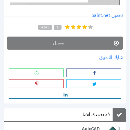
تحميل paint.net
4.5/5
1
تحميل
شارك التطبيق
قد يعجبك أيضا
AutoCAD