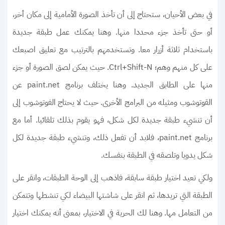
في بعض الأحيان، ستحتاج إلى أن تأخذ الصورة الأمامية إلى مكان أخر،
أو حتى تأخذ جزء محددا منها. وهنا يمكنك عمل طبقة جديدة
باستخدام ثلاثة أزرار معا. وتستخدمهم بالترتيب مع تعليق اصبعك
على كل منهم وهم؛ Ctrl+Shift-N. حيث يمكن لصق الصورة أو جزء
منها على الطابق الجديد. وهنا يختلف برنامج paint.net عن
القوتوشوب ومثيله من البرامج الأخرى. حيث لا يحتاج الفوتوشوب إلى
أن تنشيء طبقة جديدة لكل شكل، فهو يقوم بذلك تلقائيا. أما مع
برنامج paint.net، فلابد أن تفعل ذلك، وتنشيء طبقة جديدة لكل
شكل يدويا وتلصقه في الطبقة بنفسك.
ولكي تعيد اختيار طبقة سابقة، فاذهب إلى الوحة الطبقات، وانقر على
الطبقة التي تريدها، ثم انقر على شاشتها البيضاء لكي تنشطها وتتمكن
من التعامل مها. وهنا لك الحرية في الاختيار، بمعنى أنه يمكنك اختيار