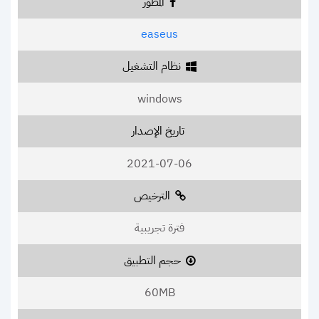
المطور
easeus
نظام التشغيل
windows
تاريخ الإصدار
2021-07-06
الترخيص
فترة تجريبية
حجم التطبيق
60MB