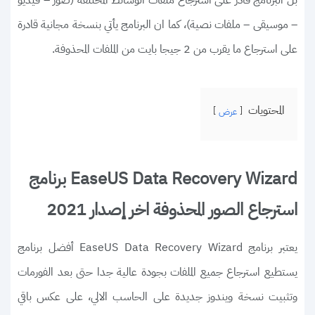
بل البرنامج قادر على استرجاع ملفات الوسائط المختلفة (صور – فيديو
– موسيقى – ملفات نصية)، كما ان البرنامج يأتي بنسخة مجانية قادرة
على استرجاع ما يقرب من 2 جيجا بايت من الملفات المحذوفة.
المحتويات
عرض
EaseUS Data Recovery Wizard برنامج
استرجاع الصور المحذوفة اخر إصدار 2021
يعتبر برنامج EaseUS Data Recovery Wizard أفضل برنامج
يستطيع استرجاع جميع الملفات بجودة عالية جدا حتى بعد الفورمات
وتثبيت نسخة ويندوز جديدة على الحاسب الالي، على عكس باقي