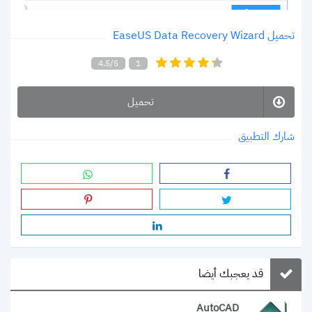
تحميل EaseUS Data Recovery Wizard
4.5/5
1
تحميل
شارك التطبيق
قد يعجبك أيضا
AutoCAD