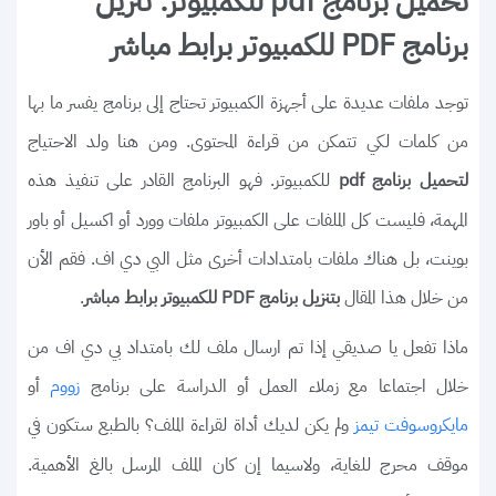
تحميل برنامج pdf للكمبيوتر: تنزيل
برنامج PDF للكمبيوتر برابط مباشر
توجد ملفات عديدة على أجهزة الكمبيوتر تحتاج إلى برنامج يفسر ما بها
من كلمات لكي تتمكن من قراءة المحتوى. ومن هنا ولد الاحتياج
للكمبيوتر. فهو البرنامج القادر على تنفيذ هذه
لتحميل برنامج pdf
المهمة، فليست كل الملفات على الكمبيوتر ملفات وورد أو اكسيل أو باور
بوينت، بل هناك ملفات بامتدادات أخرى مثل البي دي اف. فقم الأن
من خلال هذا المقال
.
بتنزيل برنامج PDF للكمبيوتر برابط مباشر
ماذا تفعل يا صديقي إذا تم ارسال ملف لك بامتداد بي دي اف من
خلال اجتماعا مع زملاء العمل أو الدراسة على برنامج
أو
زووم
ولم يكن لديك أداة لقراءة الملف؟ بالطبع ستكون في
مايكروسوفت تيمز
موقف محرج للغاية، ولاسيما إن كان الملف المرسل بالغ الأهمية.