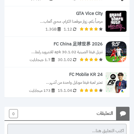
GTA Vice City
مرحباً بكم، زوار موقعنا الكرام، محبي ألعاب...
1.3GB
1.12
FC China 足球世界 2026
تنزيل فيفا الصينية 30.1.02 apk للاندرويد رابط...
30.1.02
1.7 جيجابايت
FC Mobile KR 24
تعتبر لعبة فيفا موبايل واحدة من أشهر...
15.1.04
173 ميجابايت
التعليقات
0