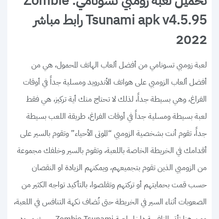
تحميل لعبة زومبي تسونامي: Zombie
Tsunami apk v4.5.95 رابط مباشر
2022
لعبة زومبي تسونامي من أفضل ألعاب الهاتف المحمول، هي من
أفضل ألعاب الزومبي على هواتف الأندرويد ومسلية جداً في أوقات
الفراغ، وهي بسيطة جداً، لذلك لا تحتاج منك أية تركيز، هي فقط
لعبة بسيطة ومسلية جداً في أوقات الفراغ، طريقة اللعب بسيطة
جداً، تقوم أنت بشخصية الزومبي “الموتى الأحياء” وتقوم بالسير على
أقدامك في الخريطة الخاصة باللعبة، وتقوم بالسير وخلفك مجموعة
من الزومبي الذين تقوم بتجميعهم، ويمكنهم الزيادة او النقصان
حسب قمت بحمايتهم أو تركتهم وتقلصوا، بالتأكيد تواجه الكثير من
الصعوبات أثناء السير في الخريطة حتى تُضاف نكهة التنافس في اللعبة،