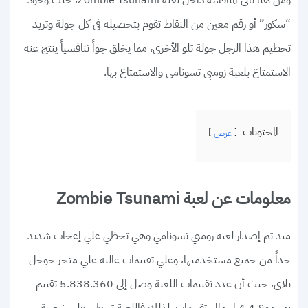
ومن هنا تأتي المنافسة داخل لعبة Zombie Tsunami، حيث وجود
“سكور” أو رقم معين من النقاط تقوم بتحصيله في كل جولة وتريد
تحطيم هذا الرجل جولة تلو الأخرى، مما يخلق جواً تنافسياً ينتج عنه
الاستمتاع بلعبة زومبي تسونامي والاستمتاع بها.
المحتويات
عرض
معلومات عن لعبة Zombie Tsunami
منذ تم إصدار لعبة زومبي تسونامي وهي تحظي علي إعجاب شديد
جداً من جميع مستخدميها، وعلي تقييمات عالية علي متجر جوجل
بلاي، حيث أن عدد تقييمات اللعبة وصل إلي 5.838.360 تقييم
بمجموع 4.4 إجمالي تقييمات، لذلك فاللعبة تحظي علي شعبية