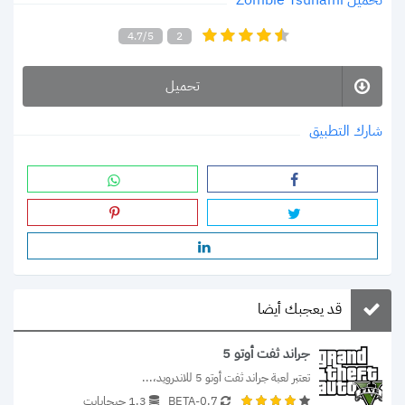
4.7/5
2
تحميل
شارك التطبيق
قد يعجبك أيضا
جراند ثفت أوتو 5
تعتبر لعبة جراند ثفت أوتو 5 للاندرويد،...
0.7-BETA
1.3 جيجابايت