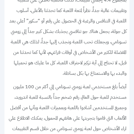
وتقييمات عالية جداً، نظراً لمتعة اللعبة كما تحدثنا بالأعلى، أسلوب
اللعبة في التنافس والرغبة في الحصول علي رقم أو “سكور” أعلي بعد
كل جولة، يجعل هناك جو تنافسي يجذبك بشكل كبير جداً إلي زومبي
تسونامي، ويجعلك تحب اللعبة ونجذب إليها جداً، لذلك هي اللعبة
المفضلة للكثير من الأشخاص في أوقات فراغهم، لأنها كما تحدثنا من
قبل، لا تحتاج إلي أية تركيز لاحتراف اللعبة، كل ما عليك هو تحميلها
والبدء بها والاستمتاع بها بكل بساطة.
أيضاً بلغ مستخدمي لعبة زومبي تسونامي إلي أكثر من 100 مليون
مستخدم للعبة حول العالم، رقم ضخم جداً بالنسبة للعبة اندرويد،
وجميع المستخدمين أشادوا باللعبة وبمميزات اللعبة وبأنها من أفضل
الألعاب التي قاموا بتجربتها علي هاتفهم المحمول، يمكنك الاطلاع علي
اراء الأشخاص حول لعبة زومبي تسونامي من خلال قسم التقييمات