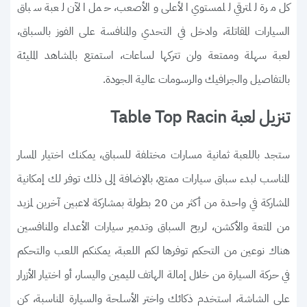
كل مرة للترقي للمستوي الأعلى والأصعب، حمل الآن لعبة سباق
السيارات المقاتلة، وادخل في التحدي والمنافسة على الفوز بالسباق،
لعبة سهلة وممتعة ولن تتركها لساعات، استمتع بالمشاهد المليئة
بالتفاصيل والجرافيك والرسومات عالية الجودة.
تنزيل لعبة Table Top Racin
ستجد باللعبة ثمانية مسارات مختلفة للسباق، يمكنك اختيار المسار
المناسب لبدء سباق سيارات ممتع، بالإضافة إلى ذلك توفر لك إمكانية
المشاركة في واحدة من أكثر من 20 بطولة بمشاركة لاعبين آخرين لمزيد
من المتعة والأكشن، لربح السباق وتدمير سيارات الأعداء والمنافسين
هناك نوعين من التحكم توفرها لكم اللعبة، يمكنكم اللعب والتحكم
في حركة السيارة من خلال إمالة الهاتف لليمين واليسار، أو اختيار الأزرار
على الشاشة، استخدم ذكائك واختر الأسلحة والسيارة المناسبة، كن