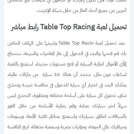
آخرين من جميع أنحاء العالم من خلال شبكة الإنترنت.
تحميل لعبة Table Top Racing رابط مباشر
بعد تحميل لعبة Table Top Racin وتثبيتها على الهاتف الخاص
بك قم فتحها والبدء في الدخول إلى عالم المغامرات والسرعة، ستحتاج
إلأى الأموال لترقية السيارة أو فتح مستويات جديدة، استمتع باللعبة
لساعات دون ملل، ستجد أن هناك 16 سيارة من ماركات عالمية،
يمكنك البدء في اختيار أي سيارة للدخول في منافسة شرسة وتحدي
شاق، تحتوي كل سيارة على أسلحة مختلفة ومتطورة، التحدي ليس
سهلاً اختر سيارتك بعناية وقم بترقية الأسلحة من خلال الفوز
بالسباقات، انطلق بسيارتك واستمتع بمناظر ثلاثية الأبعاد ورسومات
وجرافيك عالي الجودة، ومؤثرات بصرية وسمعية مذهلة، اربح المنافسة