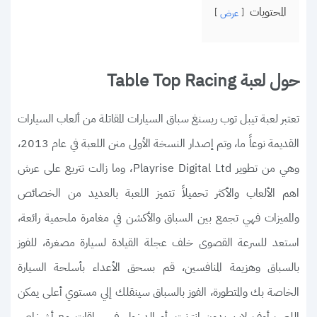
المحتويات
عرض
حول لعبة Table Top Racing
تعتبر لعبة تيبل توب ريسنغ سباق السيارات المقاتلة من ألعاب السيارات
القديمة نوعاً ما، وتم إصدار النسخة الأولى منن اللعبة في عام 2013،
وهي من تطوير Playrise Digital Ltd، وما زالت تتربع على عرش
اهم الألعاب والأكثر تحميلاً تتميز اللعبة بالعديد من الخصائص
والمميزات فهي تجمع بين السباق والأكشن في مغامرة ملحمية رائعة،
استعد للسرعة القصوى خلف عجلة القيادة لسيارة مصغرة، للفوز
بالسباق وهزيمة المنافسين، قم بسحق الأعداء بأسلحة السيارة
الخاصة بك والمتطورة، الفوز بالسباق سينقلك إلي مستوي أعلى يمكن
اللعب أوف لاين بدون إنترنت، أو الدخول في سباقات مع أشخاص