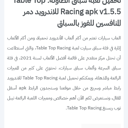
تحميل لعبة سباق الطاولة: Table Top
Racing apk v1.5.5 للاندرويد دمر
المنافسين للفوز بالسباق
العاب سيارات تعتبر من أكثر ألعاب الأندرويد تحميلا، ومن أكثر الألعاب
إثارة في فئة سباق سيارت لعبة Table Top Racing، والتي استطاعت
أن تحتل مركز متقدم على قائمة أفضل الألعاب لسنة 2021، في فئة
سباق السرعة وألعاب سباق سيارات، تحتوي على كثير من المميزات
الرائعة والمذهلة، ويمكنكم تحميل لعبة Table Top Racing للاندرويد
رابط مباشر وسريع من خلال موقعنا وستجدون الرابط apk أسفل
المقال، ونستعرض لكم الآن أهم خصائص ومميزات اللعبة الرائعة تيبل
توب ريسنغ Table Top Racing.