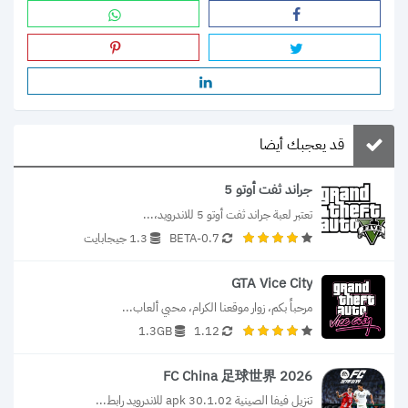
قد يعجبك أيضا
جراند ثفت أوتو 5
تعتبر لعبة جراند ثفت أوتو 5 للاندرويد،...
0.7-BETA
1.3 جيجابايت
GTA Vice City
مرحباً بكم، زوار موقعنا الكرام، محبي ألعاب...
1.3GB
1.12
FC China 足球世界 2026
تنزيل فيفا الصينية 30.1.02 apk للاندرويد رابط...