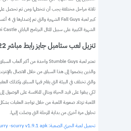
ثلاثة مراحل مختلفة يجب أن تتخطها ومن ثم تحصل على مج
الشهرة الكبيرة على سبيل المثال البرنامج الياباني Takeshi Castle لنحصل على لعبة ممتعة مثل هذه.
تنزيل لعب ستامبل جايز رابط مباشر 2022
والذين ينضموا إلى هذا السباق من خلال الاتصال بالإنترنت،
والتي تختلف في البيئة التي يقام فيها السباق وكذلك العقب
لكي يبقوا على قيد الحياة وبتالي المنافسة على الوصول إلى 
اللعبة تزداد صعوبة اللعبة من خلال تواجد العقبات بشكل
تحاول مرة أخرى من بداية المرحلة التي وصلت إليها.
تحميل لعبة الجري الصعبة: hurry -scurry v1.9.1 apk سباق كبير مع لاعبين حقيقيين من جميع أنحاء العالم