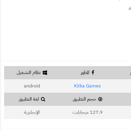
.
المطور
نظام التشغيل
android
Kitka Games
حجم التطبيق
لغة التطبيق
127.9 ميجابايت
الإنجليزية