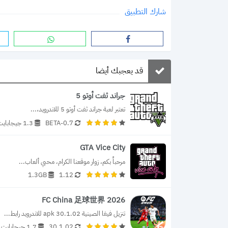
شارك التطبيق
قد يعجبك أيضا
جراند ثفت أوتو 5
تعتبر لعبة جراند ثفت أوتو 5 للاندرويد،...
0.7-BETA
1.3 جيجابايت
GTA Vice City
مرحباً بكم، زوار موقعنا الكرام، محبي ألعاب...
1.3GB
1.12
FC China 足球世界 2026
تنزيل فيفا الصينية 30.1.02 apk للاندرويد رابط...
30.1.02
1.7 جيجابايت