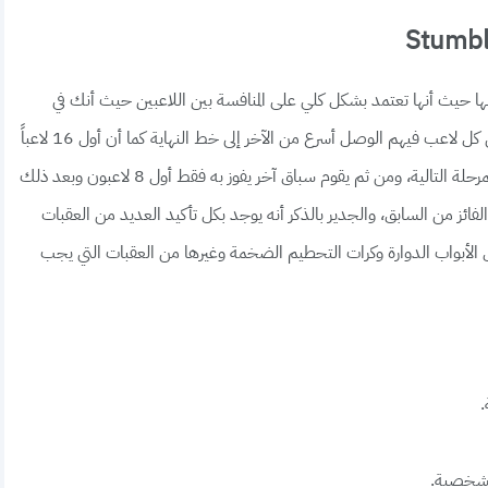
ا حيث أنها تعتمد بشكل كلي على المنافسة بين اللاعبين حيث أنك في
البداية سيتواجد في السباق حوالي 32 لاعباً ويتوجب علي كل لاعب فيهم الوصل أسرع من الآخر إلى خط النهاية كما أن أول 16 لاعباً
الذين استطاعوا أن يصلوا مبكرا إلى خط النهاية يتأهلوا للمرحلة التالية، ومن ثم يقوم سباق آخر يفوز به فقط أول 8 لاعبون وبعد ذلك
فائز من السابق، والجدير بالذكر أنه يوجد بكل تأكيد العديد من العقبات
Stumble Guys على سبيل المثال الأبواب الدوارة وكرات التحطيم الضخمة وغيرها من العقبات التي يجب
.
الشخصية.