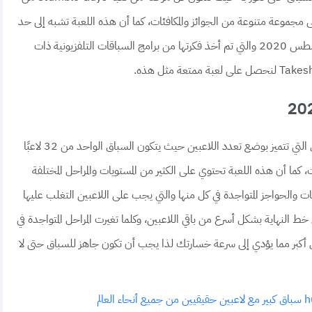
موعة متنوعة من الجوائز والمكافئات، كما أن هذه اللعبة تشبه إلى حد
كبير لعبة Fall Guys الشهيرة والتي تم إصدارها في 4 أغسطس 2020 والتي تم أخذ فكرتها من برامج السباقات التلفزيونية ذات
تعتبر لعبة Stumble Guys واحدة من أكبر ألعاب السباق التي تتميز بوضع تعدد اللاعبين حيث يتكون السباق الواحد من 32 لاعبًا
 كما أن هذه اللعبة تحتوي على الكثير من المستويات والمراحل المختلفة
ات والحواجز المتواجدة في كل منها والتي يجب على اللاعبين التغلب عليها
خط النهاية بشكل أسرع من باقي اللاعبين، وكلما تغيرت المراحل المتواجدة في
 أكبر مما يؤدي إلى سرعة خسارتك لذا يجب أن تكون جاهز للسباق حتى لا