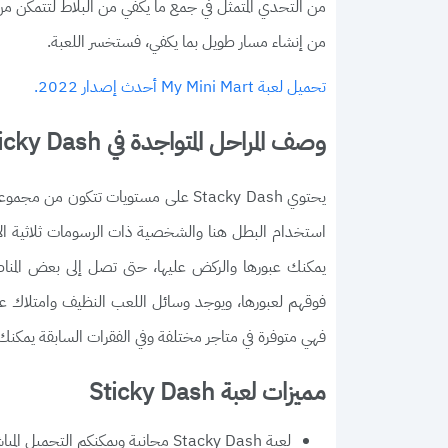
من التحدي المتمثل في جمع ما يكفي من البلاط لتتمكن من
من إنشاء مسار طويل بما يكفي، فستخسر اللعبة.
تحميل لعبة My Mini Mart أحدث إصدار 2022.
وصف المراحل المتواجدة في Sticky Dash
يحتوي Stacky Dash على مستويات تتكون
استخدام البطل هنا والشخصية ذات الرسومات ثلاثية الأبع
يمكنك عبورها والركض عليها، حتى تصل إلى بعض المنا
فوقهم لعبورها، ويوجد وسائل اللعب النظيف وامتلاك عملا
فهي متوفرة في متاجر مختلفة وفي الفقرات السابقة يمكنك 
مميزات لعبة Sticky Dash
لعبة Stacky Dash مجانية ويمكنكم التحميل المباشر من صفحة التحميل من خلال الموقع.