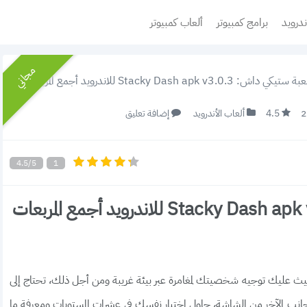
ندرويد
برامج كمبيوتر
ألعاب كمبيوتر
مجاني
Stacky Dash apk  للاندرويد أجمع المربعات للوصول لخط النهاية 2022
4.5
ألعاب الأندرويد
إضافة تعليق
4.5/5
1
تحميل لعبة ستيكي داش: Stacky Dash apk v3.0.3 للاندرويد أجمع المربعات
 بسيطة وممتعة حيث عليك توجيه شخصيتك لمغامرة عبر بيئة غريبة ومن أجل ذلك، تحتاج إلى
انب الآخر من الشاشة، حاول اختبار نفسك في عشرات المستويات ومعرفة ما