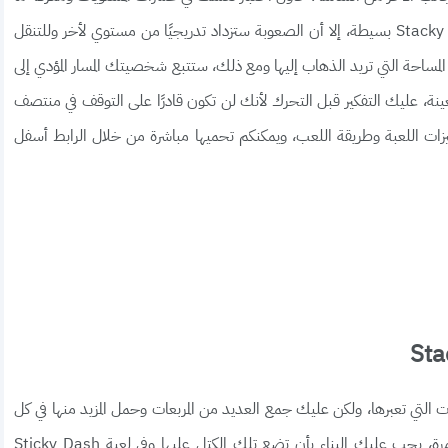
إذا كان بإمكانك التغلب عليها، على الرغم من أن Stacky Dash بسيطة، إلا أن الصعوبة ستزداد تدريجيًا من مستوي لأخر وللتنقل
مساحة التي تريد الذهاب إليها ومع ذلك، ستتبع شخصيتك المسار المؤدي إلى
نة، عليك التفكير قبل التحرك لأنك لن تكون قادرًا على التوقف في منتصف
زات اللعبة وطريقة اللعب، ويمكنكم تحميها مباشرة من خلال الرابط أسفل
لتي تعبرها، ولكن عليك جمع العديد من المربعات وحمل المزيد منها في كل
مرة عندما تصادف قطعًا مفقودة أو بعض المسارات المدمرة، يجب عليك البناء بأن تضع تلك الكتل عليها وفي لعبة Sticky Dash