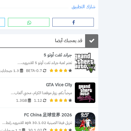
شارك التطبيق
قد يعجبك أيضا
جراند ثفت أوتو 5
تعتبر لعبة جراند ثفت أوتو 5 للاندرويد،...
0.7-BETA
1.3 جيجابايت
GTA Vice City
مرحباً بكم، زوار موقعنا الكرام، محبي ألعاب...
1.3GB
1.12
FC China 足球世界 2026
تنزيل فيفا الصينية 30.1.02 apk للاندرويد رابط...
30.1.02
1.7 جيجابايت